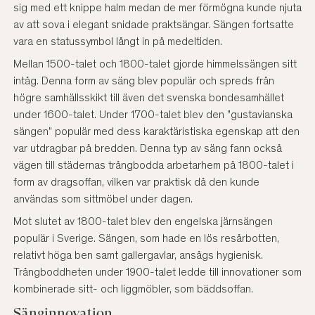
sig med ett knippe halm medan de mer förmögna kunde njuta
av att sova i elegant snidade praktsängar. Sängen fortsatte
vara en statussymbol långt in på medeltiden.
Mellan 1500-talet och 1800-talet gjorde himmelssängen sitt
intåg. Denna form av säng blev populär och spreds från
högre samhällsskikt till även det svenska bondesamhället
under 1600-talet. Under 1700-talet blev den "gustavianska
sängen” populär med dess karaktäristiska egenskap att den
var utdragbar på bredden. Denna typ av säng fann också
vägen till städernas trångbodda arbetarhem på 1800-talet i
form av dragsoffan, vilken var praktisk då den kunde
användas som sittmöbel under dagen.
Mot slutet av 1800-talet blev den engelska järnsängen
populär i Sverige. Sängen, som hade en lös resårbotten,
relativt höga ben samt gallergavlar, ansågs hygienisk.
Trångboddheten under 1900-talet ledde till innovationer som
kombinerade sitt- och liggmöbler, som bäddsoffan.
Sänginnovation