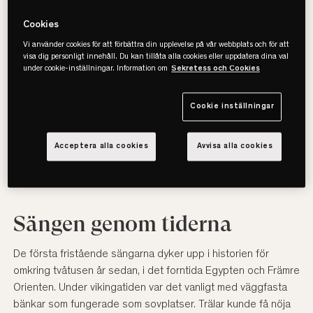
Sänghistoria
Cookies
Vi använder cookies för att förbättra din upplevelse på vår webbplats och för att
visa dig personligt innehåll. Du kan tillåta alla cookies eller uppdatera dina val
Sovit har människor gjort i alla tider och sängen är inte
under cookie-inställningar. Information om
Sekretess och Cookies
heller något nytt påfund. Här tar vi med dig från sovmöbler i
Egypten till dagens kontinentalsängar. Sängen är inte bara
Cookie inställningar
platsen där vi tillbringar ungefär en tredjedel av våra liv.
Genom historien har den också berättat något om klass,
Acceptera alla cookies
Avvisa alla cookies
rikedom och kulturen vi levt i.
Sängen genom tiderna
De första fristående sängarna dyker upp i historien för
omkring tvåtusen år sedan, i det forntida Egypten och Främre
Orienten. Under vikingatiden var det vanligt med väggfasta
bänkar som fungerade som sovplatser. Trälar kunde få nöja