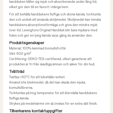
handduken håller sig mjuk och absorberande under lång tid,
vilket gör den till en favorit i många hem.
För att behålla handdukens fluffiga och sköna känsla, torktumla
den och undvik att använda sköljmedel. Sköljmedel kan minska
handdukens absorptionsförmåga och göra den mindre mjuk
över tid. Lexingtons Original Handduk blir bara mjukare med
tiden och ger en lyxig känsla varje gång du använder den.
Produktegenskaper
Material: 100% kammad bomullsfrotté
Vikt: 600 g/m²
Certifiering: OEKO-TEX-certifierad, vilket garanterar att
produkten är fri från skadliga ämnen och säker för din hud.
Tvättråd
Tvättas i 60°C för att bibehålla renhet.
Använd inte blekmedel, då det kan skada den mjuka
bomullsfibrerna.
Torktumlas på hög temperatur för att återställa handdukens
fluffiga känsla.
Strykes på medelvärme om så önskas för en extra slät finish.
Tillverkarens kontaktuppgifter