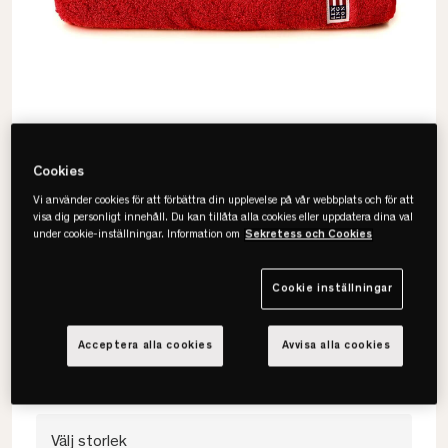
Cookies
Vi använder cookies för att förbättra din upplevelse på vår webbplats och för att
visa dig personligt innehåll. Du kan tillåta alla cookies eller uppdatera dina val
under cookie-inställningar. Information om
Sekretess och Cookies
Lexington
Original Handduk
Cookie inställningar
• 100% bomullsfrotté
Acceptera alla cookies
Avvisa alla cookies
• OEKO-TEX®-certifierad
• Flera storlekar & färger
Välj storlek