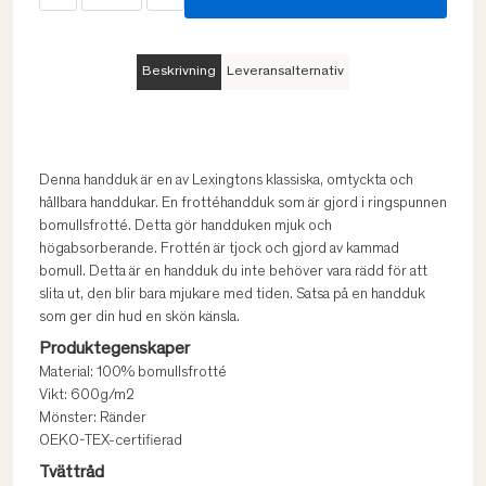
Beskrivning
Leveransalternativ
Denna handduk är en av Lexingtons klassiska, omtyckta och
hållbara handdukar. En frottéhandduk som är gjord i ringspunnen
bomullsfrotté. Detta gör handduken mjuk och
högabsorberande. Frottén är tjock och gjord av kammad
bomull. Detta är en handduk du inte behöver vara rädd för att
slita ut, den blir bara mjukare med tiden. Satsa på en handduk
som ger din hud en skön känsla.
Produktegenskaper
Material: 100% bomullsfrotté
Vikt: 600g/m2
Mönster: Ränder
OEKO-TEX-certifierad
Tvättråd