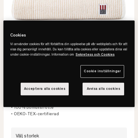
Cookies
Vi använder cookies för att förbättra din upplevelse på vår webbplats och för att
visa dig personligt innehåll. Du kan tillåta alla cookies eller uppdatera dina val
under cookie-inställningar. Information om
Sekretess och Cookies
Cookie inställningar
Lexington
Original Striped Handduk
Acceptera alla cookies
Avvisa alla cookies
• Klassisk & hållbar
• 100% bomullsfrotté
• OEKO-TEX-certifierad
Välj storlek