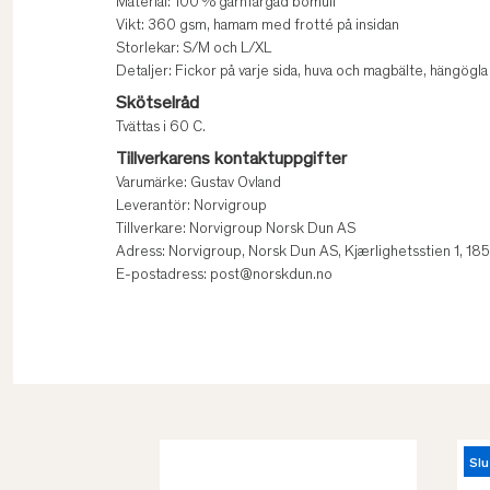
Material: 100 % garnfärgad bomull
Vikt: 360 gsm, hamam med frotté på insidan
Storlekar: S/M och L/XL
Detaljer: Fickor på varje sida, huva och magbälte, hängögla
Skötselråd
Tvättas i 60 C.
Tillverkarens kontaktuppgifter
Varumärke: Gustav Ovland
Leverantör: Norvigroup
Tillverkare: Norvigroup Norsk Dun AS
Adress: Norvigroup, Norsk Dun AS, Kjærlighetsstien 1, 1
E-postadress: post@norskdun.no
Slu