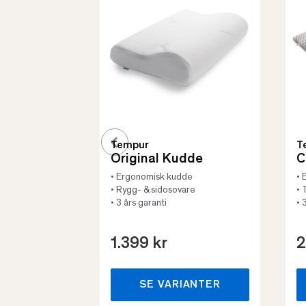
Tempur
T
Original Kudde
C
• Ergonomisk kudde
• 
• Rygg- & sidosovare
• 
• 3 års garanti
• 
1.399 kr
2
SE VARIANTER