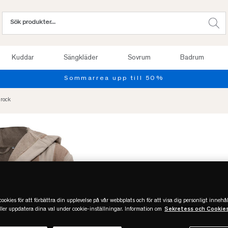
Kuddar
Sängkläder
Sovrum
Badrum
Prov
rock
Slut online
ookies för att förbättra din upplevelse på vår webbplats och för att visa dig personligt innehål
eller uppdatera dina val under cookie-inställningar. Information om
Sekretess och Cookie