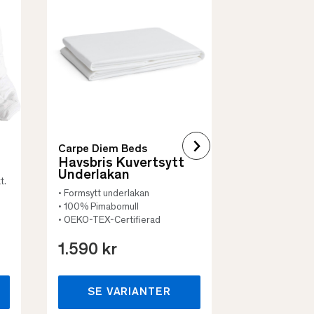
Quilt Mad
• Skyddar säng
• Vadderat
• Flera storleka
Carpe Diem Beds
Havsbris Kuvertsytt
Underlakan
t.
• Formsytt underlakan
• 100% Pimabomull
• OEKO-TEX-Certifierad
1.590 kr
659 kr
SE VARIANTER
SE VA