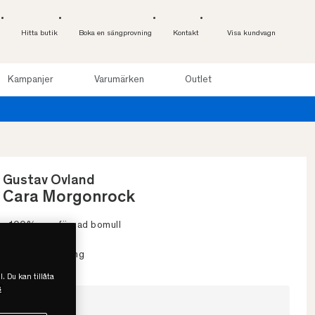
Hitta butik
Boka en sängprovning
Kontakt
Visa kundvagn
Kampanjer
Varumärken
Outlet
sov upp till 100 nätter. Läs mer
Gustav Ovland
Cara Morgonrock
• 100% garnfärgad bomull
• Praktisk huva
• Minimal luddning
l. Du kan tillåta
s
Välj storlek