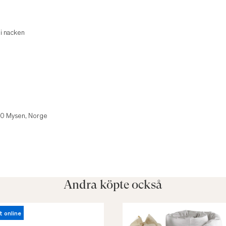
 i nacken
850 Mysen, Norge
Andra köpte också
t online