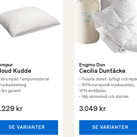
empur
Engmo Dun
loud Kudde
Cecilia Duntäcke
Extra mjukt Tempurmaterial
• Finaste dunet- luftigt och mjuk
Tryckavlastning
• 90% europeisk myskanddun,
3 års garanti
10% småfjäder.
• Välj värmenivå och storlek.
.229 kr
3.049 kr
SE VARIANTER
SE VARIANTER