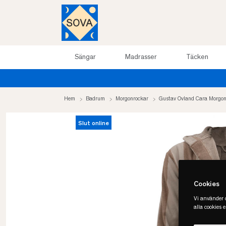
Sängar
Madrasser
Täcken
Hem
Badrum
Morgonrockar
Gustav Ovland Cara Morgon
Slut online
Cookies
Vi använder c
alla cookies 