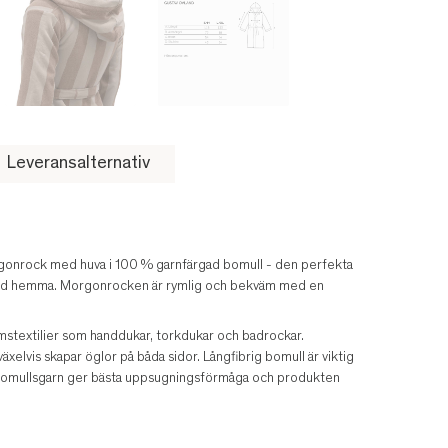
Leveransalternativ
gonrock med huva i 100 % garnfärgad bomull - den perfekta
stund hemma. Morgonrocken är rymlig och bekväm med en
mstextilier som handdukar, torkdukar och badrockar.
växelvis skapar öglor på båda sidor. Långfibrig bomull är viktig
. Bomullsgarn ger bästa uppsugningsförmåga och produkten