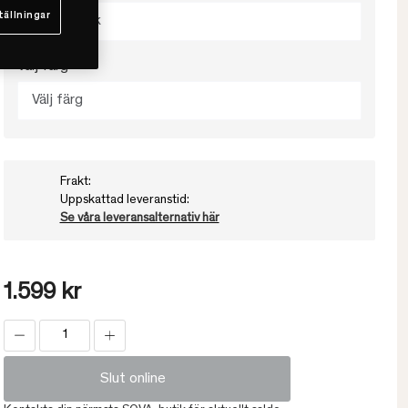
tällningar
Välj storlek
Välj färg
Välj färg
Frakt:
Uppskattad leveranstid:
Se våra leveransalternativ här
1.599 kr
Slut online