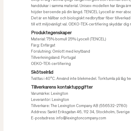
Svep in dig i denna lyxigt tunga morgonrock i bomull oc
handdukar i samma material. Unisex-modellen har långa ärma
höjder beroende på din längd. TENCEL Lyocell är mer absor
Det är en hållbar och biologiskt nedbrytbar fiber tillverkad 
till ett miljövänligt val. OEKO-TEX-certifiering skyddar di
Produktegenskaper
Material: 75% bomull 25% Lyocell (TENCEL)
Färg: Enfärgat
Förslutning: Omlott med knytband
Tillverkningsland: Portugal
OEKO-TEX-certifiering
Skötselråd
Tvättas i 40°C. Använd inte blekmedel. Torktumla på låg 
Tillverkarens kontaktuppgifter
Varumärke: Lexington
Leverantör: Lexington
Tillverkare: The Lexington Company AB (556532-2780)
Address: Sankt Eriksgatan 46, 112 34, Stockholm, Sverige
E-postadress: info@lexingtoncompany.com