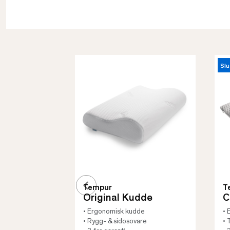
Slu
Tempur
T
Original Kudde
C
• Ergonomisk kudde
• 
• Rygg- & sidosovare
• 