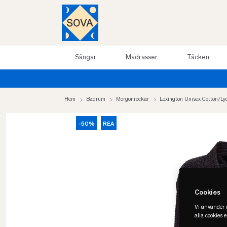
Sängar
Madrasser
Täcken
Hem
Badrum
Morgonrockar
Lexington Unisex Cotton/Ly
-50%
REA
Cookies
Vi använder c
alla cookies 