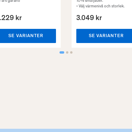
3 års garanti
10% småfjäder.
• Välj värmenivå och storlek.
.229 kr
3.049 kr
SE VARIANTER
SE VARIANTER