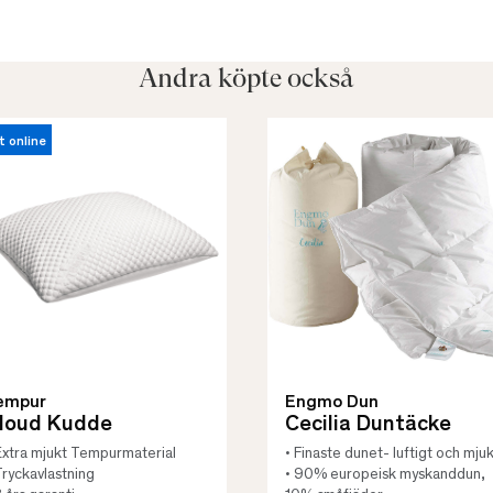
Andra köpte också
t online
empur
Engmo Dun
loud Kudde
Cecilia Duntäcke
Extra mjukt Tempurmaterial
• Finaste dunet- luftigt och mjuk
Tryckavlastning
• 90% europeisk myskanddun,