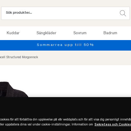
Kuddar
Sängkläder
Sovrum
Badrum
ocell Structured Morgonrock
ookies för att förbättra din upplevelse på vår webbplats och för att visa dig personligt innehål
eller uppdatera dina val under cookie-inställningar. Information om
Sekretess och Cookie