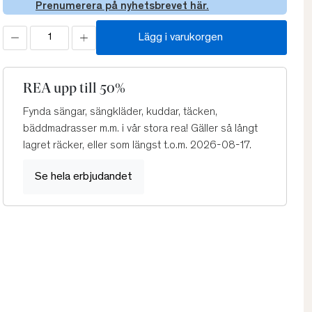
Prenumerera på nyhetsbrevet här.
Lägg i varukorgen
REA upp till 50%
Fynda sängar, sängkläder, kuddar, täcken,
bäddmadrasser m.m. i vår stora rea! Gäller så långt
lagret räcker, eller som längst t.o.m. 2026-08-17.
Se hela erbjudandet