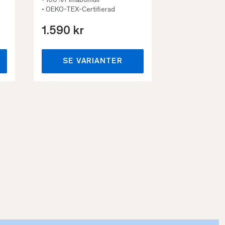
• 100% Pimabomull
• OEKO-TEX-Certifierad
1.590 kr
659 kr
SE VARIANTER
SE VA