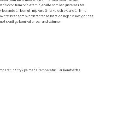
h Lyocell som vävts med chevronmönster som matchar
r, fickor fram och ett midjebälte som kan justeras i två
berande än bomull, mjukare än silke och svalare än linne.
av träfibrer som skördats från hållbara odlingar, vilket gör det
g mot skadliga kemikalier och andra ämnen.
temperatur. Stryk på medeltemperatur. Får kemtvättas