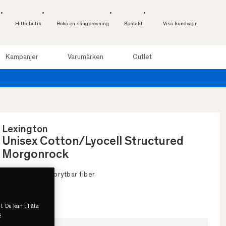
Hitta butik
Boka en sängprovning
Kontakt
Visa kundvagn
Kampanjer
Varumärken
Outlet
Provsov upp till 100 nätter. Läs mer
Lexington
Unisex Cotton/Lyocell Structured
Morgonrock
• Biologiskt nedbrytbar fiber
• OEKO-TEX
• Flera färger
l. Du kan tillåta
s