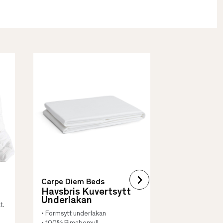
Borås Cotto
Quilt Mad
• Skyddar säng
• Vadderat
• Flera storleka
Carpe Diem Beds
Havsbris Kuvertsytt
Underlakan
t.
• Formsytt underlakan