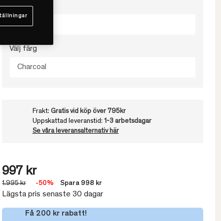
Välj storlek
tällningar
XS
Välj färg
Charcoal
Frakt:
Gratis vid köp över 795kr
Uppskattad leveranstid:
1-3 arbetsdagar
Se våra leveransalternativ här
997 kr
1.995 kr
-50%
Spara 998 kr
Lägsta pris senaste 30 dagar
Få 200 kr rabatt!