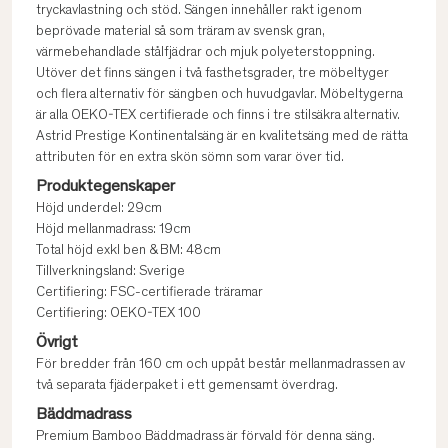
tryckavlastning och stöd. Sängen innehåller rakt igenom
beprövade material så som träram av svensk gran,
värmebehandlade stålfjädrar och mjuk polyeterstoppning.
Utöver det finns sängen i två fasthetsgrader, tre möbeltyger
och flera alternativ för sängben och huvudgavlar. Möbeltygerna
är alla OEKO-TEX certifierade och finns i tre stilsäkra alternativ.
Astrid Prestige Kontinentalsäng är en kvalitetsäng med de rätta
attributen för en extra skön sömn som varar över tid.
Produktegenskaper
Höjd underdel: 29cm
Höjd mellanmadrass: 19cm
Total höjd exkl ben & BM: 48cm
Tillverkningsland: Sverige
Certifiering: FSC-certifierade träramar
Certifiering: OEKO-TEX 100
Övrigt
För bredder från 160 cm och uppåt består mellanmadrassen av
två separata fjäderpaket i ett gemensamt överdrag.
Bäddmadrass
Premium Bamboo Bäddmadrass är förvald för denna säng.