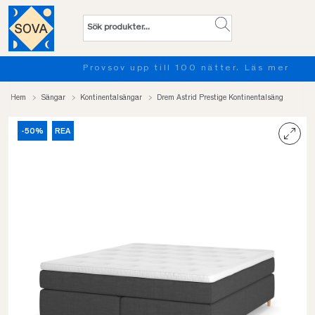
Provsov upp till 100 nätter. Läs mer
Hem
Sängar
Kontinentalsängar
Drem Astrid Prestige Kontinentalsäng
-50%
REA