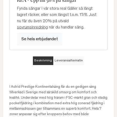
REA - Upp till 50% på sängar
Fynda sängar i vår stora rea! Gäller så långt
lagret räcker, eller som längst t.o.m. 17/8. Just
nu får du även 20% på utvald
sovrumsinredning
när du handlar säng.
Se hela erbjudandet
Beskrivning
Leveransalternativ
I Astrid Prestige Kontinentalsäng får du en gedigen säng
tillverkad i Sverige med särskild omsorg om komfort och
kvalité. Underdelar med hög träram i FSC-märkt gran och stadig
pocketfjädring i kombination med extra hög zonerad fjädring i
mellanmadrassen ger tillsammans en superb komfort. Hela 7
zoner anpassar sig efter kroppens behov med både