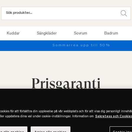
Kuddar
Sängkläder
Sovrum
Badrum
Sommarrea upp till 50%
Prisgaranti
ookies för att förbättra din upplevelse på vår webbplats och för att visa dig personligt innehål
eller uppdatera dina val under cookie-inställningar. Information om
Sekretess och Cookie
platt för