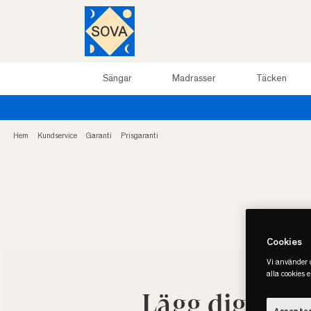
Sängar
Madrasser
Täcken
…
Hem
Kundservice
Garanti
Prisgaranti
Cookies
Vi använder c
alla cookies 
Lägg dig inte 