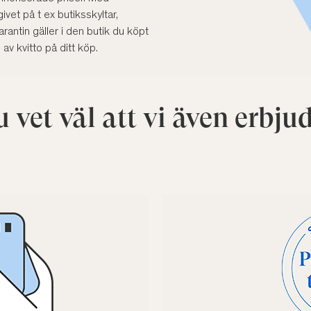
vet på t ex butiksskyltar,
rantin gäller i den butik du köpt
v kvitto på ditt köp.
 vet väl att vi även erbju