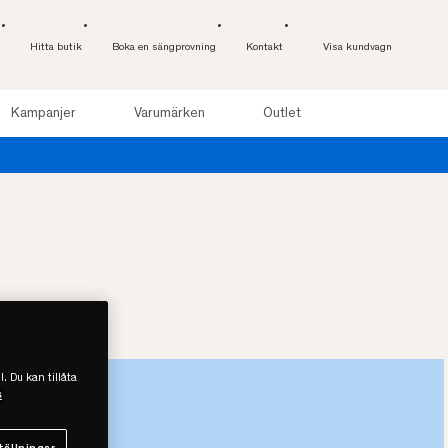
Hitta butik
Boka en sängprovning
Kontakt
Visa kundvagn
Kampanjer
Varumärken
Outlet
l. Du kan tillåta
s