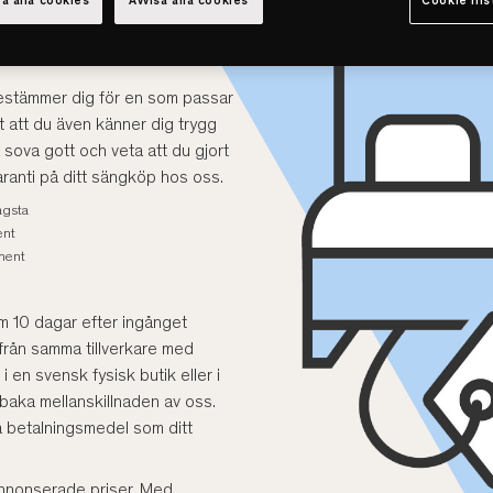
a alla cookies
Avvisa alla cookies
Cookie ins
estämmer dig för en som passar
t att du även känner dig trygg
 sova gott och veta att du gjort
sgaranti på ditt sängköp hos oss.
ägsta
ent
iment
om 10 dagar efter ingånget
från samma tillverkare med
 i en svensk fysisk butik eller i
lbaka mellanskillnaden av oss.
 betalningsmedel som ditt
 annonserade priser. Med