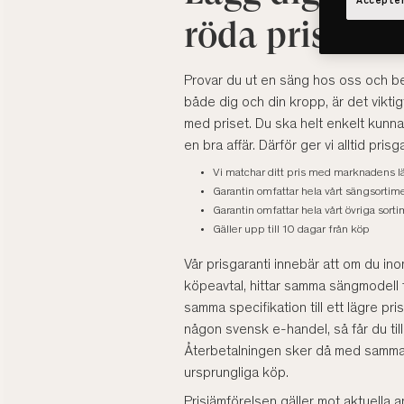
Accepter
röda priser
Provar du ut en säng hos oss och b
både dig och din kropp, är det viktig
med priset. Du ska helt enkelt kunna
en bra affär. Därför ger vi alltid pri
Vi matchar ditt pris med marknadens l
Garantin omfattar hela vårt sängsortim
Garantin omfattar hela vårt övriga sort
Gäller upp till 10 dagar från köp
Vår prisgaranti innebär att om du in
köpeavtal, hittar samma sängmodell 
samma specifikation till ett lägre pris
någon svensk e-handel, så får du til
Återbetalningen sker då med samma
ursprungliga köp.
Prisjämförelsen gäller mot aktuella