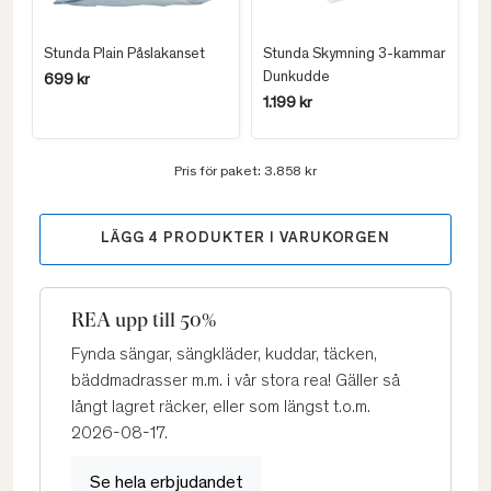
Stunda Plain Påslakanset
Stunda Skymning 3-kammar
Dunkudde
699 kr
1.199 kr
Pris för paket:
3.858 kr
LÄGG
4
PRODUKTER I VARUKORGEN
REA upp till 50%
Fynda sängar, sängkläder, kuddar, täcken,
bäddmadrasser m.m. i vår stora rea! Gäller så
långt lagret räcker, eller som längst t.o.m.
2026-08-17.
Se hela erbjudandet