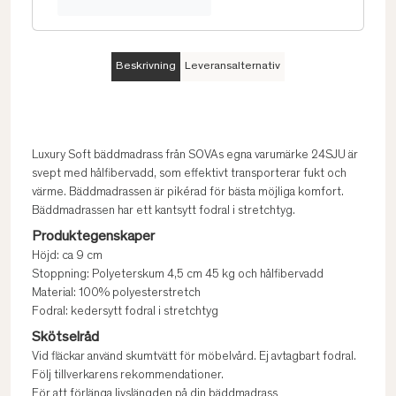
Beskrivning
Leveransalternativ
Luxury Soft bäddmadrass från SOVAs egna varumärke 24SJU är
svept med hålfibervadd, som effektivt transporterar fukt och
värme. Bäddmadrassen är pikérad för bästa möjliga komfort.
Bäddmadrassen har ett kantsytt fodral i stretchtyg.
Produktegenskaper
Höjd: ca 9 cm
Stoppning: Polyeterskum 4,5 cm 45 kg och hålfibervadd
Material: 100% polyesterstretch
Fodral: kedersytt fodral i stretchtyg
Skötselråd
Vid fläckar använd skumtvätt för möbelvård. Ej avtagbart fodral.
Följ tillverkarens rekommendationer.
För att förlänga livslängden på din bäddmadrass