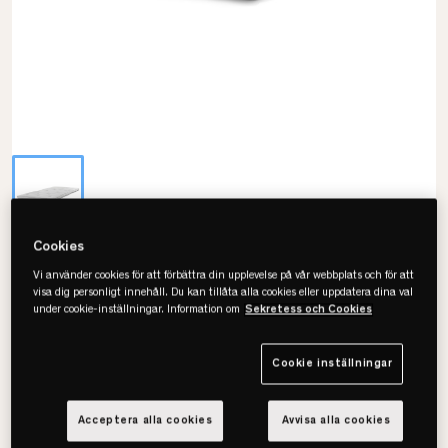
Cookies
24SJU
Vi använder cookies för att förbättra din upplevelse på vår webbplats och för att
Luxury Soft Bäddmadrass
visa dig personligt innehåll. Du kan tillåta alla cookies eller uppdatera dina val
under cookie-inställningar. Information om
Sekretess och Cookies
• Finns i flera storlekar
• Fodral i stretchtyg
Cookie inställningar
• Transporterar fukt och värme.
Acceptera alla cookies
Avvisa alla cookies
Välj storlek