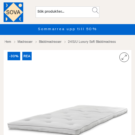
l 50%
Provsov upp till 100 nä
Hem
Madrasser
Bäddmadrasser
24SJU Luxury Soft Bäddmadrass
-30%
REA