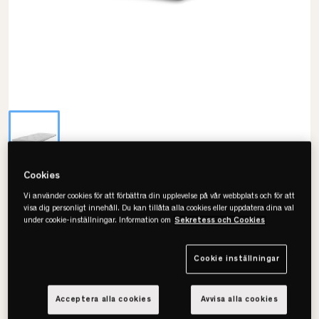
Cookies
24SJU
Vi använder cookies för att förbättra din upplevelse på vår webbplats och för att
Premium Soft Bäddmadrass
visa dig personligt innehåll. Du kan tillåta alla cookies eller uppdatera dina val
under cookie-inställningar. Information om
Sekretess och Cookies
• Finns i flera storlekar
• Fodral i stretchtyg
Cookie inställningar
• Skön komfort
Acceptera alla cookies
Avvisa alla cookies
Välj storlek