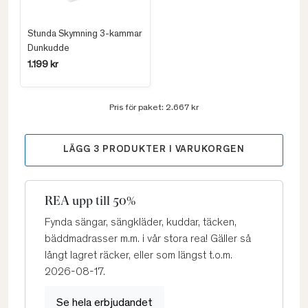
Stunda Skymning 3-kammar
Dunkudde
1.199 kr
Pris för paket:
2.667 kr
LÄGG
3
PRODUKTER I VARUKORGEN
REA upp till 50%
Fynda sängar, sängkläder, kuddar, täcken,
bäddmadrasser m.m. i vår stora rea! Gäller så
långt lagret räcker, eller som längst t.o.m.
2026-08-17.
Se hela erbjudandet