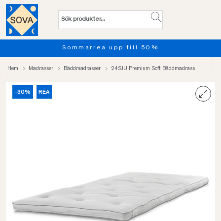
ll 50%
Provsov upp till 100 
Hem
Madrasser
Bäddmadrasser
24SJU Premium Soft Bäddmadrass
-30%
REA