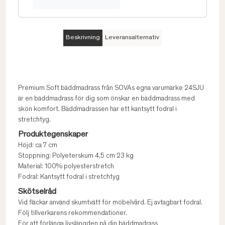
Beskrivning
Leveransalternativ
Premium Soft bäddmadrass från SOVAs egna varumärke 24SJU
är en bäddmadrass för dig som önskar en bäddmadrass med
skön komfort. Bäddmadrassen har ett kantsytt fodral i
stretchtyg.
Produktegenskaper
Höjd: ca 7 cm
Stoppning: Polyeterskum 4,5 cm 23 kg
Material: 100% polyesterstretch
Fodral: Kantsytt fodral i stretchtyg
Skötselråd
Vid fläckar använd skumtvätt för möbelvård. Ej avtagbart fodral.
Följ tillverkarens rekommendationer.
För att förlänga livslängden på din bäddmadrass