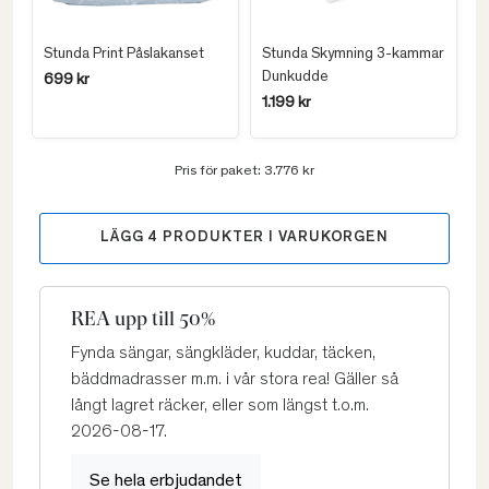
Stunda Print Påslakanset
Stunda Skymning 3-kammar
Dunkudde
699 kr
1.199 kr
Pris för paket:
3.776 kr
LÄGG
4
PRODUKTER I VARUKORGEN
REA upp till 50%
Fynda sängar, sängkläder, kuddar, täcken,
bäddmadrasser m.m. i vår stora rea! Gäller så
långt lagret räcker, eller som längst t.o.m.
2026-08-17.
Se hela erbjudandet