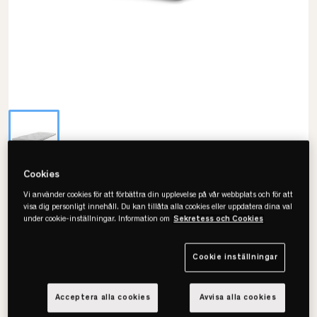
Cookies
24SJU
Vi använder cookies för att förbättra din upplevelse på vår webbplats och för att
Premium Soft Bäddmadrass
visa dig personligt innehåll. Du kan tillåta alla cookies eller uppdatera dina val
under cookie-inställningar. Information om
Sekretess och Cookies
• Finns i flera storlekar
• Fodral i stretchtyg
Cookie inställningar
• Skön komfort
Acceptera alla cookies
Avvisa alla cookies
Välj storlek