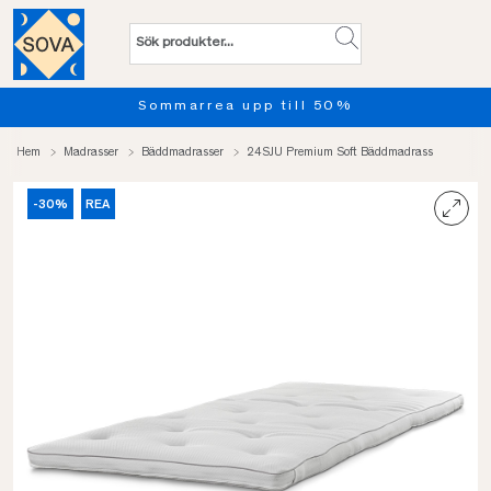
ll 50%
Provsov upp till 100 
Hem
Madrasser
Bäddmadrasser
24SJU Premium Soft Bäddmadrass
-30%
REA