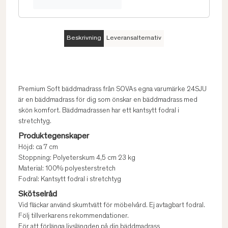
Beskrivning
Leveransalternativ
Premium Soft bäddmadrass från SOVAs egna varumärke 24SJU
är en bäddmadrass för dig som önskar en bäddmadrass med
skön komfort. Bäddmadrassen har ett kantsytt fodral i
stretchtyg.
Produktegenskaper
Höjd: ca 7 cm
Stoppning: Polyeterskum 4,5 cm 23 kg
Material: 100% polyesterstretch
Fodral: Kantsytt fodral i stretchtyg
Skötselråd
Vid fläckar använd skumtvätt för möbelvård. Ej avtagbart fodral.
Följ tillverkarens rekommendationer.
För att förlänga livslängden på din bäddmadrass