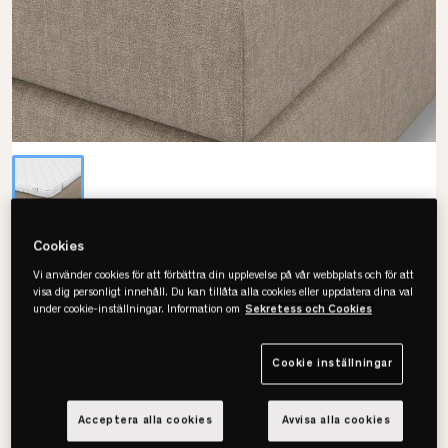
Cookies
Ekens
Vi använder cookies för att förbättra din upplevelse på vår webbplats och för att
Tempflex Latex Quilt Bäddmadrass
visa dig personligt innehåll. Du kan tillåta alla cookies eller uppdatera dina val
under cookie-inställningar. Information om
Sekretess och Cookies
Cookie inställningar
Välj storlek
80x200
Acceptera alla cookies
Avvisa alla cookies