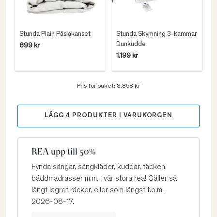
Stunda Plain Påslakanset
Stunda Skymning 3-kammar
Dunkudde
699 kr
1.199 kr
Pris för paket:
3.858 kr
LÄGG
4
PRODUKTER I VARUKORGEN
REA upp till 50%
Fynda sängar, sängkläder, kuddar, täcken,
bäddmadrasser m.m. i vår stora rea! Gäller så
långt lagret räcker, eller som längst t.o.m.
2026-08-17.