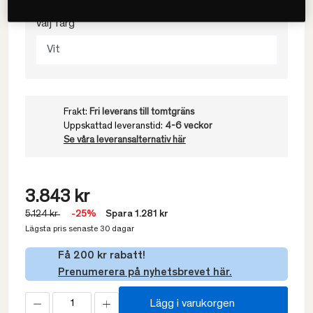
Välj färg
Vit
Frakt:
Fri leverans till tomtgräns
Uppskattad leveranstid:
4-6 veckor
Se våra leveransalternativ här
3.843 kr
5.124 kr
-25%
Spara 1.281 kr
Lägsta pris senaste 30 dagar
Få 200 kr rabatt!
Prenumerera på nyhetsbrevet här.
Lägg i varukorgen