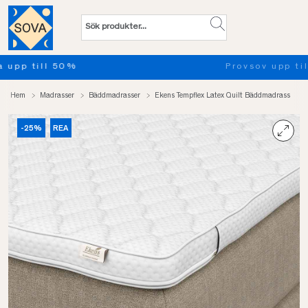
Provsov upp till 100 nätter. Läs mer
Hem
Madrasser
Bäddmadrasser
Ekens Tempflex Latex Quilt Bäddmadrass
-25%
REA