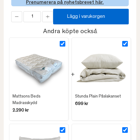
Prenumerera på nyhetsbrevet här.
Lägg i varukorgen
Andra köpte också
Mattsons Beds
Stunda Plain Påslakanset
Madrasskydd
699 kr
2.290 kr