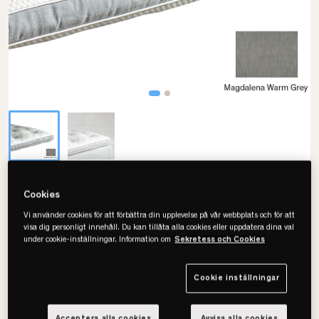
Mattsons Beds
Cookies
Tagel Stretch Bäddmadrass
Vi använder cookies för att förbättra din upplevelse på vår webbplats och för att
visa dig personligt innehåll. Du kan tillåta alla cookies eller uppdatera dina val
• Extra mjukhet
under cookie-inställningar. Information om
Sekretess och Cookies
• Bomull & ull
• Ytterst komfort
Cookie inställningar
Välj storlek
Acceptera alla cookies
Avvisa alla cookies