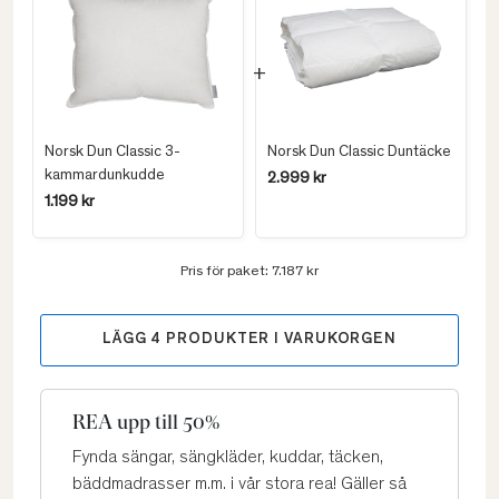
Norsk Dun Classic 3-
Norsk Dun Classic Duntäcke
kammardunkudde
2.999 kr
1.199 kr
Pris för paket:
7.187 kr
LÄGG
4
PRODUKTER I VARUKORGEN
REA upp till 50%
Fynda sängar, sängkläder, kuddar, täcken,
bäddmadrasser m.m. i vår stora rea! Gäller så