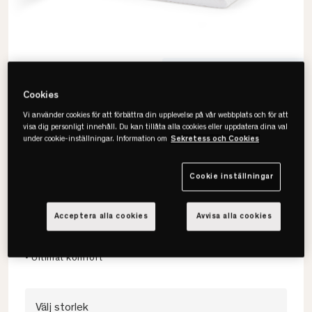
Populär produkt
15 visningar senaste dygnet
Cookies
Vi använder cookies för att förbättra din upplevelse på vår webbplats och för att
visa dig personligt innehåll. Du kan tillåta alla cookies eller uppdatera dina val
under cookie-inställningar. Information om
Sekretess och Cookies
Cookie inställningar
Tempur
ONE Bäddmadrass
Acceptera alla cookies
Avvisa alla cookies
• Tryckavlastande
• Anpassar sig efter din kropp
• Ultimat komfort
Välj storlek