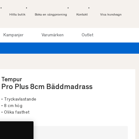
Hitta butik
Boka en sängprovning
Kontakt
Visa kundvagn
Kampanjer
Varumärken
Outlet
Provsov upp till 100 nätter. Läs mer
Tempur
Pro Plus 8cm Bäddmadrass
• Tryckavlastande
• 8 cm hög
• Olika fasthet
Välj storlek