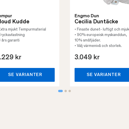
empur
Engmo Dun
loud Kudde
Cecilia Duntäcke
Extra mjukt Tempurmaterial
• Finaste dunet- luftigt och mjuk
Tryckavlastning
• 90% europeisk myskanddun,
3 års garanti
10% småfjäder.
• Välj värmenivå och storlek.
.229 kr
3.049 kr
SE VARIANTER
SE VARIANTER