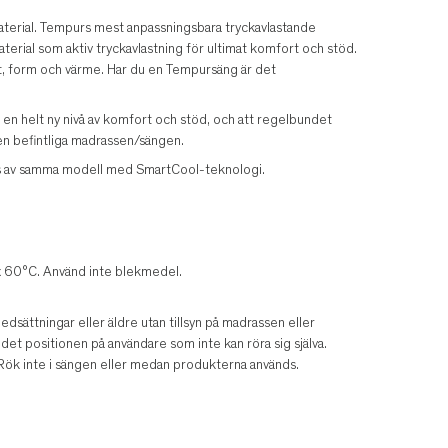
terial. Tempurs mest anpassningsbara tryckavlastande
ial som aktiv tryckavlastning för ultimat komfort och stöd.
ikt, form och värme. Har du en Tempursäng är det
er en helt ny nivå av komfort och stöd, och att regelbundet
en befintliga madrassen/sängen.
ass av samma modell med SmartCool-teknologi.
x 60°C. Använd inte blekmedel.
sättningar eller äldre utan tillsyn på madrassen eller
det positionen på användare som inte kan röra sig själva.
. Rök inte i sängen eller medan produkterna används.