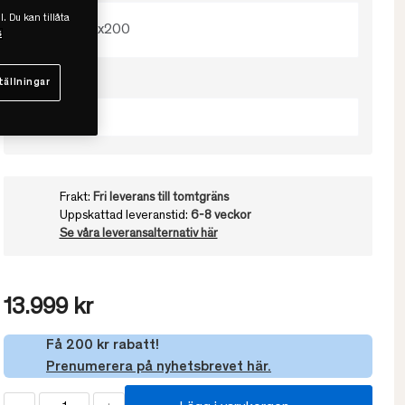
l. Du kan tillåta
105x200
s
Välj fasthet
tällningar
Medium
Frakt:
Fri leverans till tomtgräns
Uppskattad leveranstid:
6-8 veckor
Se våra leveransalternativ här
13.999 kr
Få 200 kr rabatt!
Prenumerera på nyhetsbrevet här.