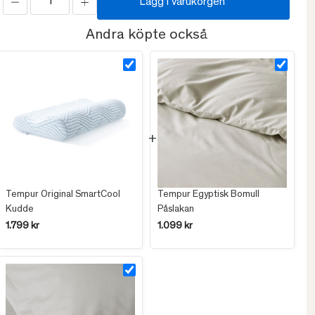
Lägg i varukorgen
Andra köpte också
Tempur Original SmartCool
Tempur Egyptisk Bomull
Kudde
Påslakan
1.799 kr
1.099 kr