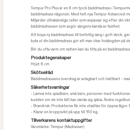
Tempur Pro Plus är en 8 cm tjock bäddmadrass i Tempurma
bäddmadrass någonsin. Med helt nya Tempur Advanced-mater
Miljarder ultrakänsliga celler som anpassar sig efter din v
bäddmadrassen som avgör sängens känsla av fasthet.
Att köpa ny bäddmadrass till befintlig säng i gott skick, g
byta ut din bäddmadrass gör att man ökar livslängden på d
Blir du ofta varm om natten kan du titta på en bäddmadr
Produktegenskaper
Höjd: 8 cm
Skötselråd
Bäddmadrassens överdrag är avtagbart och tvättbart - ma
Säkerhetsvarningar
- Lämna inte spädbarn, små barn, personer med funktionsned
kudden om de inte lätt kan vända sig själva. Ändra regelbun
- Brandrisk: Produkterna får inte utsättas för öppna lågor
- Klarar en kroppsvikt på upp till 150 kg.
Tillverkarens kontaktuppgifter
Varumärke: Tempur (Madrasser)