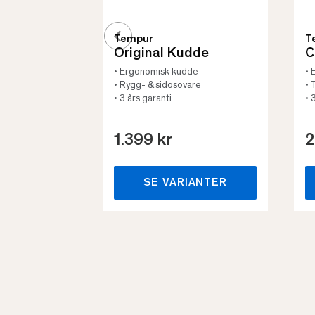
Tempur
T
Original Kudde
C
• Ergonomisk kudde
• 
• Rygg- & sidosovare
• 
• 3 års garanti
• 
1.399 kr
2
SE VARIANTER