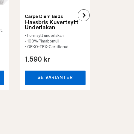
Carpe Diem Beds
Havsbris Kuvertsytt
Underlakan
t.
• Formsytt underlakan
• 100% Pimabomull
• OEKO-TEX-Certifierad
1.590 kr
659 kr
SE VARIANTER
SE VA