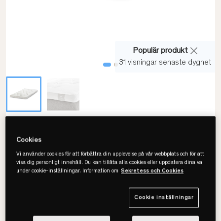
Populär produkt
31 visningar senaste dygnet
Viking
Cookies
Supersoft Bäddmadrass
Vi använder cookies för att förbättra din upplevelse på vår webbplats och för att
• Transporterar fukt & värme
visa dig personligt innehåll. Du kan tillåta alla cookies eller uppdatera dina val
under cookie-inställningar. Information om
Sekretess och Cookies
• Högelastisk stoppning
• Finns flera storlekar
Cookie inställningar
Välj storlek