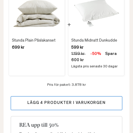
Stunda Plain Påslakanset
Stunda Midnatt Dunkudde
699 kr
599 kr
1.199 kr
-50%
Spara
600 kr
Lägsta pris senaste 30 dagar
Pris för paket:
3.878 kr
LÄGG
4
PRODUKTER I VARUKORGEN
REA upp till 50%