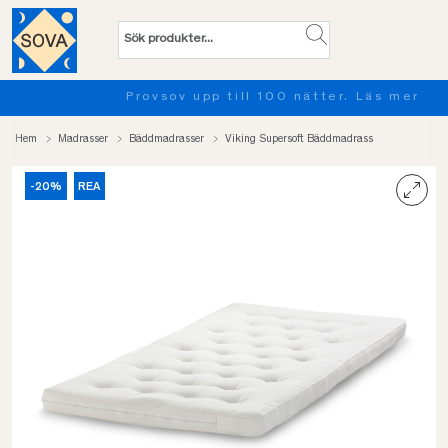
Provsov upp till 100 nätter. Läs mer
Hem
Madrasser
Bäddmadrasser
Viking Supersoft Bäddmadrass
-20%
REA