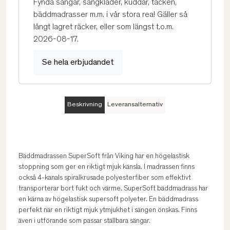
Fynda sängar, sängkläder, kuddar, täcken,
bäddmadrasser m.m. i vår stora rea! Gäller så
långt lagret räcker, eller som längst t.o.m.
2026-08-17.
Se hela erbjudandet
Beskrivning
Leveransalternativ
Bäddmadrassen SuperSoft från Viking har en högelastisk
stoppning som ger en riktigt mjuk känsla. I madrassen finns
också 4-kanals spiralkrusade polyesterfiber som effektivt
transporterar bort fukt och värme. SuperSoft bäddmadrass har
en kärna av högelastisk supersoft polyeter. En bäddmadrass
perfekt när en riktigt mjuk ytmjukhet i sängen önskas. Finns
även i utförande som passar ställbara sängar.