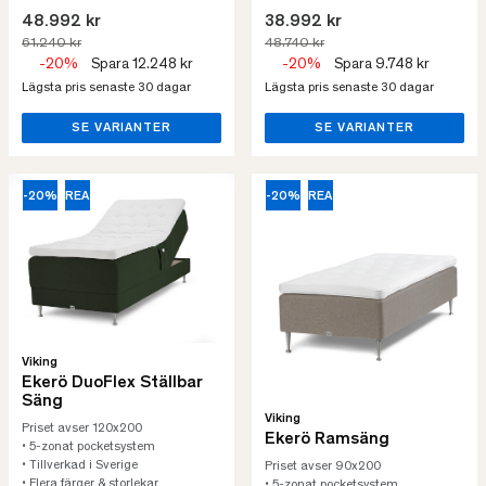
48.992 kr
38.992 kr
61.240 kr
48.740 kr
-20%
Spara 12.248 kr
-20%
Spara 9.748 kr
Lägsta pris senaste 30 dagar
Lägsta pris senaste 30 dagar
SE VARIANTER
SE VARIANTER
-20%
REA
-20%
REA
Viking
Ekerö DuoFlex Ställbar
Säng
Viking
Priset avser 120x200
Ekerö Ramsäng
• 5-zonat pocketsystem
• Tillverkad i Sverige
Priset avser 90x200
• Flera färger & storlekar
• 5-zonat pocketsystem