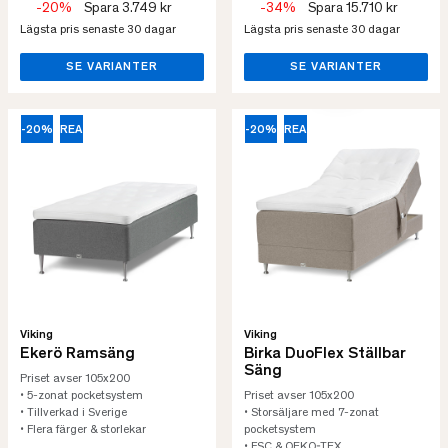
-20%
Spara 3.749 kr
-34%
Spara 15.710 kr
Lägsta pris senaste 30 dagar
Lägsta pris senaste 30 dagar
SE VARIANTER
SE VARIANTER
-20%
REA
-20%
REA
Viking
Viking
Ekerö Ramsäng
Birka DuoFlex Ställbar
Säng
Priset avser 105x200
• 5-zonat pocketsystem
Priset avser 105x200
• Tillverkad i Sverige
• Storsäljare med 7-zonat
• Flera färger & storlekar
pocketsystem
• FSC & OEKO-TEX