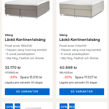
Viking
Viking
Läckö Kontinentalsäng
Läckö Kontinentalsäng
Priset avser 180x200
Priset avser 210x200
• Följsam säng med hög komfort
• Följsam säng med hög komfort
• 5-zonat pocketsystem
• 5-zonat pocketsystem
• Välj Färg, Fasthet och Storlek
• Välj Färg, Fasthet och Storlek
32.170 kr
40.898 kr
47.680 kr
58.425 kr
-33%
Spara 15.510 kr
-30%
Spara 17.527 kr
Lägsta pris senaste 30 dagar
Lägsta pris senaste 30 dagar
SE VARIANTER
SE VARIANTER
-20%
REA
-20%
REA