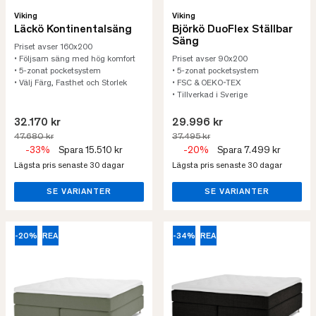
Viking
Viking
Läckö Kontinentalsäng
Björkö DuoFlex Ställbar
Säng
Priset avser 160x200
• Följsam säng med hög komfort
Priset avser 90x200
• 5-zonat pocketsystem
• 5-zonat pocketsystem
• Välj Färg, Fasthet och Storlek
• FSC & OEKO-TEX
• Tillverkad i Sverige
32.170 kr
29.996 kr
47.680 kr
37.495 kr
-33%
Spara 15.510 kr
-20%
Spara 7.499 kr
Lägsta pris senaste 30 dagar
Lägsta pris senaste 30 dagar
SE VARIANTER
SE VARIANTER
-20%
REA
-34%
REA