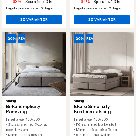
-33%
Spara 15.510 kr
-34%
Spara 15.710 kr
Lägsta pris senaste 30 dagar
Lägsta pris senaste 30 dagar
SE VARIANTER
SE VARIANTER
-20%
REA
-20%
REA
Viking
Viking
Birka Simplicity
Ekerö Simplicity
Ramsäng
Kontinentalsäng
Priset avser 180x200
Priset avser 180x200
• Storsäljare med 7-zonat
• Följsam med bra komfort
pocketsystem
• Minimal rörelseöverföring
• Minimalistisk design
• 5-zonat pocketsystem