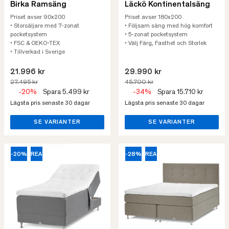
Birka Ramsäng
Läckö Kontinentalsäng
Priset avser 90x200
Priset avser 180x200
• Storsäljare med 7-zonat
• Följsam säng med hög komfort
pocketsystem
• 5-zonat pocketsystem
• FSC & OEKO-TEX
• Välj Färg, Fasthet och Storlek
• Tillverkad i Sverige
21.996 kr
29.990 kr
27.495 kr
45.700 kr
-20%
Spara 5.499 kr
-34%
Spara 15.710 kr
Lägsta pris senaste 30 dagar
Lägsta pris senaste 30 dagar
SE VARIANTER
SE VARIANTER
-20%
REA
-28%
REA