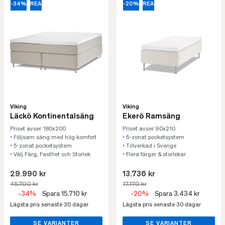
-34%
REA
-20%
REA
Viking
Viking
Läckö Kontinentalsäng
Ekerö Ramsäng
Priset avser 180x200
Priset avser 90x210
• Följsam säng med hög komfort
• 5-zonat pocketsystem
• 5-zonat pocketsystem
• Tillverkad i Sverige
• Välj Färg, Fasthet och Storlek
• Flera färger & storlekar
29.990 kr
13.736 kr
45.700 kr
17.170 kr
-34%
Spara 15.710 kr
-20%
Spara 3.434 kr
Lägsta pris senaste 30 dagar
Lägsta pris senaste 30 dagar
SE VARIANTER
SE VARIANTER