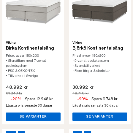
Viking
Viking
Birka Kontinentalsäng
Björkö Kontinentalsäng
Priset avser 180x200
Priset avser 180x200
• Storsäljare med 7-zonat
• 5-zonat pocketsystem
pocketsystem
• Svensktillverkad
• FSC & OEKO-TEX
• Flera färger & storlekar
• Tillverkad i Sverige
48.992 kr
38.992 kr
61.240 kr
48.740 kr
-20%
Spara 12.248 kr
-20%
Spara 9.748 kr
Lägsta pris senaste 30 dagar
Lägsta pris senaste 30 dagar
SE VARIANTER
SE VARIANTER