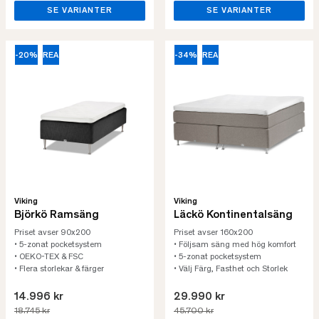
SE VARIANTER
SE VARIANTER
-20%
REA
-34%
REA
Viking
Viking
Björkö Ramsäng
Läckö Kontinentalsäng
Priset avser 90x200
Priset avser 160x200
• 5-zonat pocketsystem
• Följsam säng med hög komfort
• OEKO-TEX & FSC
• 5-zonat pocketsystem
• Flera storlekar & färger
• Välj Färg, Fasthet och Storlek
14.996 kr
29.990 kr
18.745 kr
45.700 kr