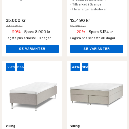
• Tillverkad i Sverige
• Flera färger & storlekar
35.600 kr
12.496 kr
44.500 kr
15.620 kr
-20%
Spara 8.900 kr
-20%
Spara 3.124 kr
Lägsta pris senaste 30 dagar
Lägsta pris senaste 30 dagar
SE VARIANTER
SE VARIANTER
-20%
REA
-34%
REA
Viking
Viking