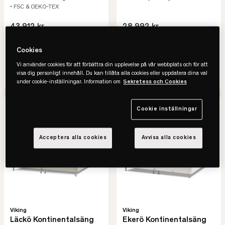
• FSC & OEKO-TEX
43.912 kr
28.992 kr
54.890 kr
36.240 kr
-20%
Spara 10.978 kr
-20%
Spara 7.248 kr
Cookies
Lägsta pris senaste 30 dagar
Lägsta pris senaste 30 dagar
Vi använder cookies för att förbättra din upplevelse på vår webbplats och för att
visa dig personligt innehåll. Du kan tillåta alla cookies eller uppdatera dina val
SE VARIANTER
SE VARIANTER
under cookie-inställningar. Information om
Sekretess och Cookies
-34%
REA
-20%
REA
Cookie inställningar
Acceptera alla cookies
Avvisa alla cookies
Viking
Viking
Läckö Kontinentalsäng
Ekerö Kontinentalsäng