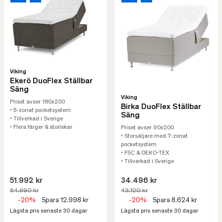
Viking
Ekerö DuoFlex Ställbar
Säng
Viking
Priset avser 180x200
Birka DuoFlex Ställbar
• 5-zonat pocketsystem
Säng
• Tillverkad i Sverige
• Flera färger & storlekar
Priset avser 90x200
• Storsäljare med 7-zonat
pocketsystem
• FSC & OEKO-TEX
• Tillverkad i Sverige
51.992 kr
34.496 kr
64.990 kr
43.120 kr
-20%
Spara 12.998 kr
-20%
Spara 8.624 kr
Lägsta pris senaste 30 dagar
Lägsta pris senaste 30 dagar