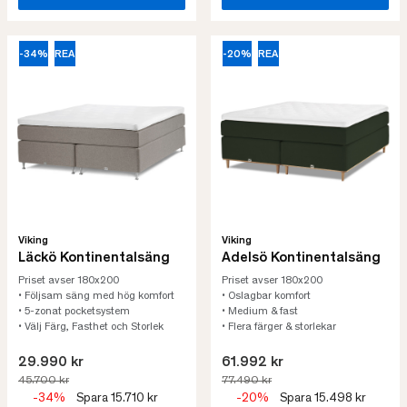
-34%
REA
-20%
REA
Viking
Viking
Läckö Kontinentalsäng
Adelsö Kontinentalsäng
Priset avser 180x200
Priset avser 180x200
• Följsam säng med hög komfort
• Oslagbar komfort
• 5-zonat pocketsystem
• Medium & fast
• Välj Färg, Fasthet och Storlek
• Flera färger & storlekar
29.990 kr
61.992 kr
45.700 kr
77.490 kr
-34%
Spara 15.710 kr
-20%
Spara 15.498 kr