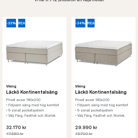
9.712
Vi har
produkter att välja mellan
-33%
REA
-34%
REA
Viking
Viking
Läckö Kontinentalsäng
Läckö Kontinentalsäng
Priset avser 180x200
Priset avser 180x200
• Följsam säng med hög komfort
• Följsam säng med hög komfort
• 5-zonat pocketsystem
• 5-zonat pocketsystem
• Välj Färg, Fasthet och Storlek
• Välj Färg, Fasthet och Storlek
32.170 kr
29.990 kr
47.680 kr
45.700 kr