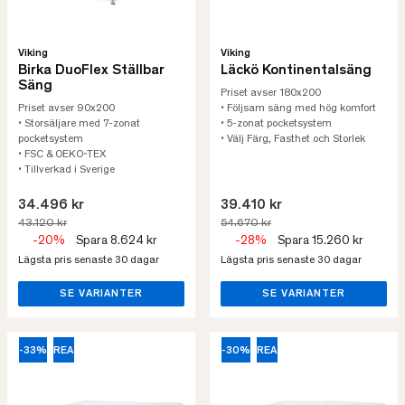
Viking
Viking
Birka DuoFlex Ställbar
Läckö Kontinentalsäng
Säng
Priset avser 180x200
Priset avser 90x200
• Följsam säng med hög komfort
• Storsäljare med 7-zonat
• 5-zonat pocketsystem
pocketsystem
• Välj Färg, Fasthet och Storlek
• FSC & OEKO-TEX
• Tillverkad i Sverige
34.496 kr
39.410 kr
43.120 kr
54.670 kr
-20%
Spara 8.624 kr
-28%
Spara 15.260 kr
Lägsta pris senaste 30 dagar
Lägsta pris senaste 30 dagar
SE VARIANTER
SE VARIANTER
-33%
REA
-30%
REA