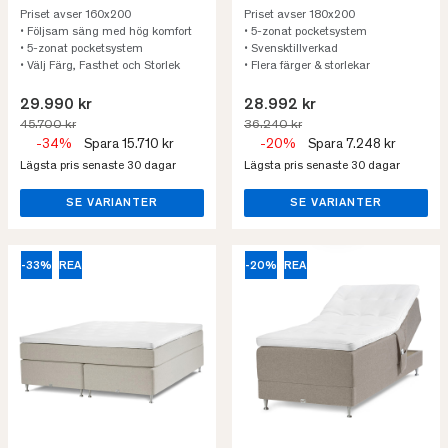
Priset avser 160x200
Priset avser 180x200
• Följsam säng med hög komfort
• 5-zonat pocketsystem
• 5-zonat pocketsystem
• Svensktillverkad
• Välj Färg, Fasthet och Storlek
• Flera färger & storlekar
29.990 kr
28.992 kr
45.700 kr
36.240 kr
-34%
Spara 15.710 kr
-20%
Spara 7.248 kr
Lägsta pris senaste 30 dagar
Lägsta pris senaste 30 dagar
SE VARIANTER
SE VARIANTER
-33%
REA
-20%
REA