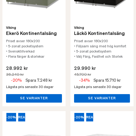
Viking
Viking
Ekerö Kontinentalsäng
Läckö Kontinentalsäng
Priset avser 180x200
Priset avser 180x200
• 5-zonat pocketsystem
• Följsam säng med hög komfort
• Svensktillverkad
• 5-zonat pocketsystem
• Flera färger & storlekar
• Välj Färg, Fasthet och Storlek
28.992 kr
29.990 kr
36.240 kr
45.700 kr
-20%
Spara 7.248 kr
-34%
Spara 15.710 kr
Lägsta pris senaste 30 dagar
Lägsta pris senaste 30 dagar
SE VARIANTER
SE VARIANTER
-20%
REA
-20%
REA