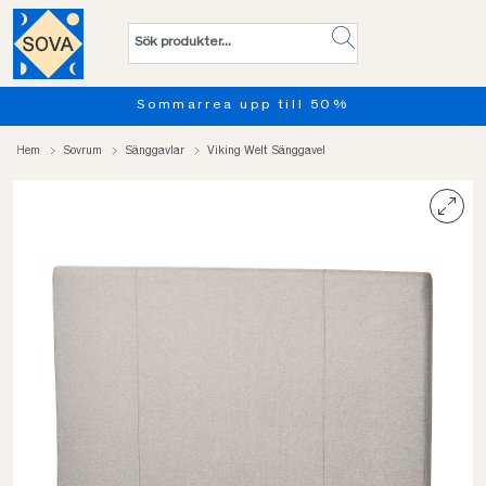
till 50%
Provsov upp till 100
Hem
Sovrum
Sänggavlar
Viking Welt Sänggavel