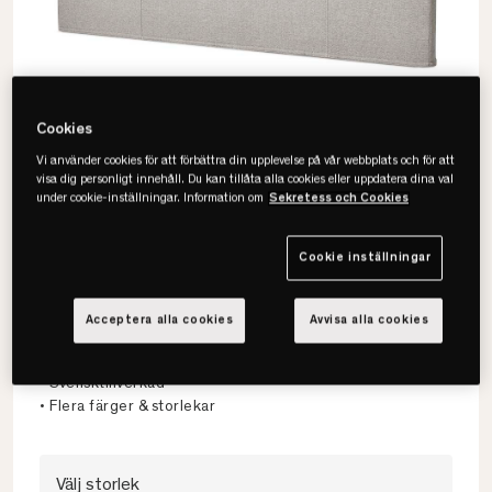
Cookies
Vi använder cookies för att förbättra din upplevelse på vår webbplats och för att
visa dig personligt innehåll. Du kan tillåta alla cookies eller uppdatera dina val
under cookie-inställningar. Information om
Sekretess och Cookies
Cookie inställningar
Viking
Welt Sänggavel
Acceptera alla cookies
Avvisa alla cookies
• Tidlös design
• Svensktillverkad
• Flera färger & storlekar
Välj storlek