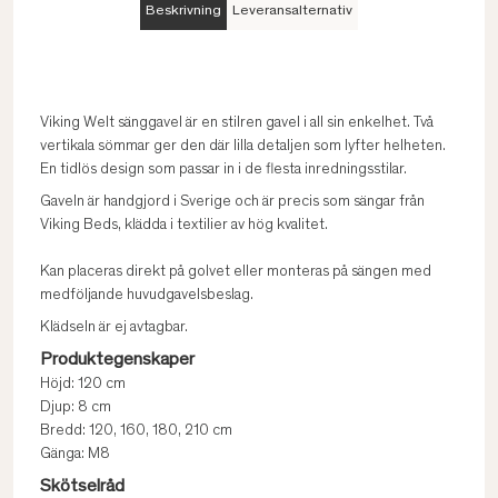
Beskrivning
Leveransalternativ
Viking Welt sänggavel är en stilren gavel i all sin enkelhet. Två
vertikala sömmar ger den där lilla detaljen som lyfter helheten.
En tidlös design som passar in i de flesta inredningsstilar.
Gaveln är handgjord i Sverige och är precis som sängar från
Viking Beds, klädda i textilier av hög kvalitet.
Kan placeras direkt på golvet eller monteras på sängen med
medföljande huvudgavelsbeslag.
Klädseln är ej avtagbar.
Produktegenskaper
Höjd: 120 cm
Djup: 8 cm
Bredd: 120, 160, 180, 210 cm
Gänga: M8
Skötselråd