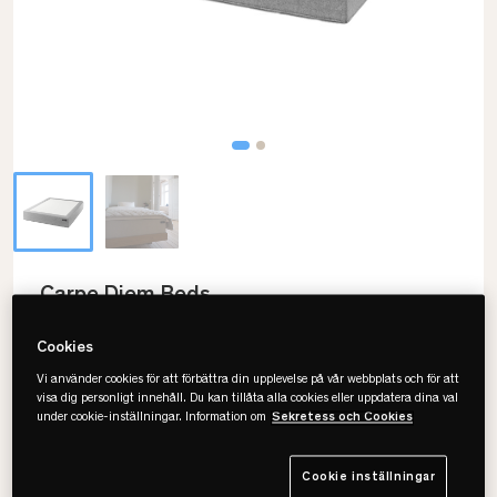
Carpe Diem Beds
Stora Harpö Luxury Light Grey
Resårmadrass
Cookies
Vi använder cookies för att förbättra din upplevelse på vår webbplats och för att
• Optimal i sängram
visa dig personligt innehåll. Du kan tillåta alla cookies eller uppdatera dina val
• Viktlös komfort
under cookie-inställningar. Information om
Sekretess och Cookies
• Finns i fler varianter
Cookie inställningar