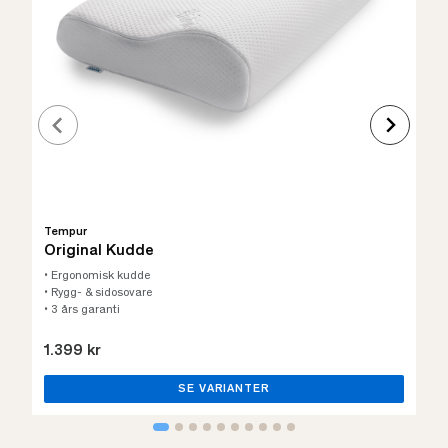
Tempur
Original Kudde
• Ergonomisk kudde
• Rygg- & sidosovare
• 3 års garanti
1.399 kr
SE VARIANTER