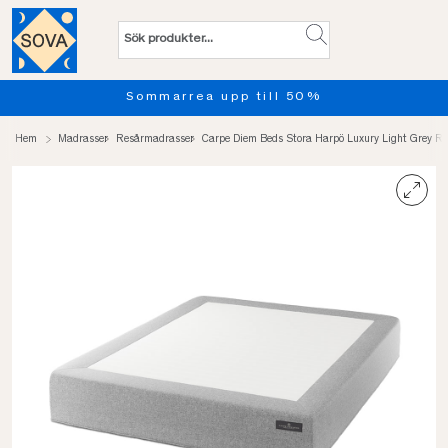
Sommarrea upp till 50%
Pro
Hem
Madrasser
Resårmadrasser
Carpe Diem Beds Stora Harpö Luxury Light Grey R