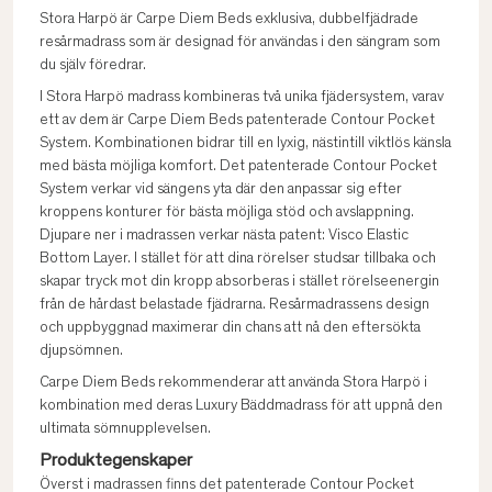
Stora Harpö är Carpe Diem Beds exklusiva, dubbelfjädrade
resårmadrass som är designad för användas i den sängram som
du själv föredrar.
I Stora Harpö madrass kombineras två unika fjädersystem, varav
ett av dem är Carpe Diem Beds patenterade Contour Pocket
System. Kombinationen bidrar till en lyxig, nästintill viktlös känsla
med bästa möjliga komfort. Det patenterade Contour Pocket
System verkar vid sängens yta där den anpassar sig efter
kroppens konturer för bästa möjliga stöd och avslappning.
Djupare ner i madrassen verkar nästa patent: Visco Elastic
Bottom Layer. I stället för att dina rörelser studsar tillbaka och
skapar tryck mot din kropp absorberas i stället rörelseenergin
från de hårdast belastade fjädrarna. Resårmadrassens design
och uppbyggnad maximerar din chans att nå den eftersökta
djupsömnen.
Carpe Diem Beds rekommenderar att använda Stora Harpö i
kombination med deras Luxury Bäddmadrass för att uppnå den
ultimata sömnupplevelsen.
Produktegenskaper
Överst i madrassen finns det patenterade Contour Pocket