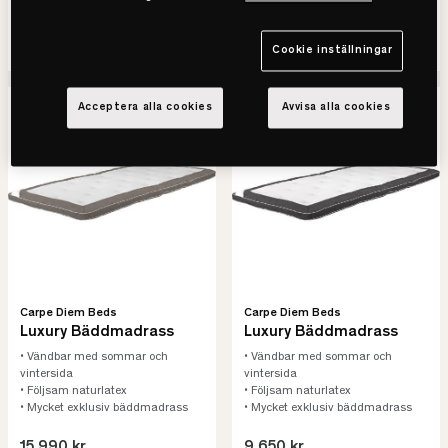
7.990 kr
15.990 kr
SE VARIANTER
SE VARIANTER
Cookie inställningar
Acceptera alla cookies
Avvisa alla cookies
Carpe Diem Beds
Carpe Diem Beds
Luxury Bäddmadrass
Luxury Bäddmadrass
• Vändbar med sommar och
• Vändbar med sommar och
vintersida
vintersida
• Följsam naturlatex
• Följsam naturlatex
• Mycket exklusiv bäddmadrass
• Mycket exklusiv bäddmadrass
15.990 kr
9.650 kr