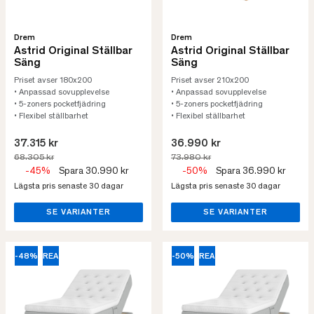
Drem
Drem
Astrid Original Ställbar
Astrid Original Ställbar
Säng
Säng
Priset avser 180x200
Priset avser 210x200
• Anpassad sovupplevelse
• Anpassad sovupplevelse
• 5-zoners pocketfjädring
• 5-zoners pocketfjädring
• Flexibel ställbarhet
• Flexibel ställbarhet
37.315 kr
36.990 kr
68.305 kr
73.980 kr
-45%
Spara 30.990 kr
-50%
Spara 36.990 kr
Lägsta pris senaste 30 dagar
Lägsta pris senaste 30 dagar
SE VARIANTER
SE VARIANTER
-48%
REA
-50%
REA