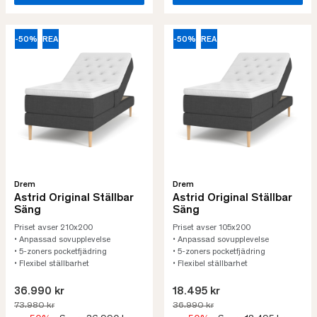
-50%
REA
-50%
REA
Drem
Drem
Astrid Original Ställbar
Astrid Original Ställbar
Säng
Säng
Priset avser 210x200
Priset avser 105x200
• Anpassad sovupplevelse
• Anpassad sovupplevelse
• 5-zoners pocketfjädring
• 5-zoners pocketfjädring
• Flexibel ställbarhet
• Flexibel ställbarhet
36.990 kr
18.495 kr
73.980 kr
36.990 kr