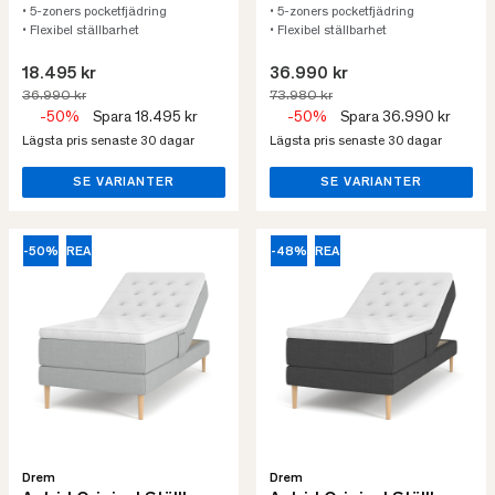
• 5-zoners pocketfjädring
• 5-zoners pocketfjädring
• Flexibel ställbarhet
• Flexibel ställbarhet
18.495 kr
36.990 kr
36.990 kr
73.980 kr
-50%
Spara 18.495 kr
-50%
Spara 36.990 kr
Lägsta pris senaste 30 dagar
Lägsta pris senaste 30 dagar
SE VARIANTER
SE VARIANTER
-50%
REA
-48%
REA
Drem
Drem