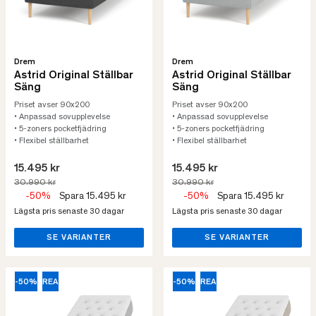
Drem
Drem
Astrid Original Ställbar
Astrid Original Ställbar
Säng
Säng
Priset avser 90x200
Priset avser 90x200
• Anpassad sovupplevelse
• Anpassad sovupplevelse
• 5-zoners pocketfjädring
• 5-zoners pocketfjädring
• Flexibel ställbarhet
• Flexibel ställbarhet
15.495 kr
15.495 kr
30.990 kr
30.990 kr
-50%
Spara 15.495 kr
-50%
Spara 15.495 kr
Lägsta pris senaste 30 dagar
Lägsta pris senaste 30 dagar
SE VARIANTER
SE VARIANTER
-50%
REA
-50%
REA