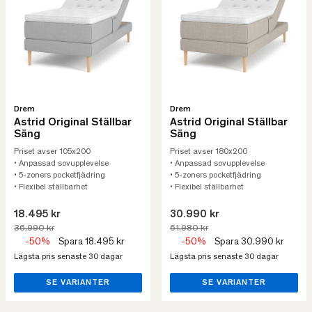
Drem
Drem
Astrid Original Ställbar
Astrid Original Ställbar
Säng
Säng
Priset avser 105x200
Priset avser 180x200
• Anpassad sovupplevelse
• Anpassad sovupplevelse
• 5-zoners pocketfjädring
• 5-zoners pocketfjädring
• Flexibel ställbarhet
• Flexibel ställbarhet
18.495 kr
30.990 kr
36.990 kr
61.980 kr
-50%
Spara 18.495 kr
-50%
Spara 30.990 kr
Lägsta pris senaste 30 dagar
Lägsta pris senaste 30 dagar
SE VARIANTER
SE VARIANTER