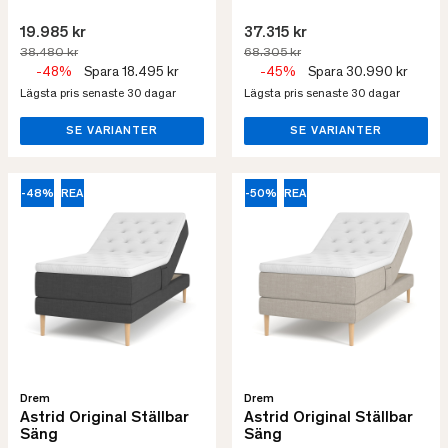
19.985 kr
37.315 kr
38.480 kr
68.305 kr
-48%
Spara 18.495 kr
-45%
Spara 30.990 kr
Lägsta pris senaste 30 dagar
Lägsta pris senaste 30 dagar
SE VARIANTER
SE VARIANTER
-48%
REA
-50%
REA
Drem
Drem
Astrid Original Ställbar
Astrid Original Ställbar
Säng
Säng