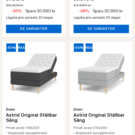
68.305 kr
64.960 kr
-45%
Spara 30.990 kr
-48%
Spara 30.990 kr
Lägsta pris senaste 30 dagar
Lägsta pris senaste 30 dagar
SE VARIANTER
SE VARIANTER
-50%
REA
-50%
REA
Drem
Drem
Astrid Original Ställbar
Astrid Original Ställbar
Säng
Säng
Priset avser 105x200
Priset avser 210x200
• Anpassad sovupplevelse
• Anpassad sovupplevelse