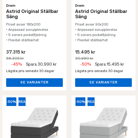
Drem
Drem
Astrid Original Ställbar
Astrid Original Ställbar
Säng
Säng
Priset avser 180x200
Priset avser 90x200
• Anpassad sovupplevelse
• Anpassad sovupplevelse
• 5-zoners pocketfjädring
• 5-zoners pocketfjädring
• Flexibel ställbarhet
• Flexibel ställbarhet
37.315 kr
15.495 kr
68.305 kr
30.990 kr
-45%
Spara 30.990 kr
-50%
Spara 15.495 kr
Lägsta pris senaste 30 dagar
Lägsta pris senaste 30 dagar
SE VARIANTER
SE VARIANTER
-50%
REA
-50%
REA