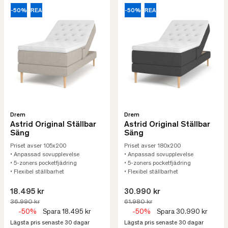
-50%
REA
-50%
REA
Drem
Drem
Astrid Original Ställbar
Astrid Original Ställbar
Säng
Säng
Priset avser 105x200
Priset avser 180x200
• Anpassad sovupplevelse
• Anpassad sovupplevelse
• 5-zoners pocketfjädring
• 5-zoners pocketfjädring
• Flexibel ställbarhet
• Flexibel ställbarhet
18.495 kr
30.990 kr
36.990 kr
61.980 kr
-50%
Spara 18.495 kr
-50%
Spara 30.990 kr
Lägsta pris senaste 30 dagar
Lägsta pris senaste 30 dagar