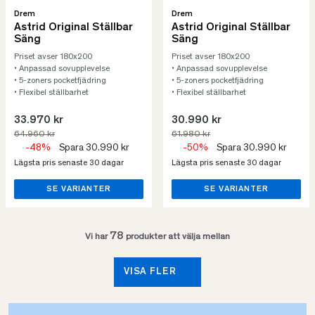
Drem
Drem
Astrid Original Ställbar
Astrid Original Ställbar
Säng
Säng
Priset avser 180x200
Priset avser 180x200
• Anpassad sovupplevelse
• Anpassad sovupplevelse
• 5-zoners pocketfjädring
• 5-zoners pocketfjädring
• Flexibel ställbarhet
• Flexibel ställbarhet
33.970 kr
30.990 kr
64.960 kr
61.980 kr
-48%
Spara 30.990 kr
-50%
Spara 30.990 kr
Lägsta pris senaste 30 dagar
Lägsta pris senaste 30 dagar
SE VARIANTER
SE VARIANTER
78
Vi har
produkter att välja mellan
VISA FLER