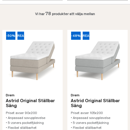
78
Vi har
produkter att välja mellan
-50%
REA
-48%
REA
Drem
Drem
Astrid Original Ställbar
Astrid Original Ställbar
Säng
Säng
Priset avser 90x200
Priset avser 105x200
• Anpassad sovupplevelse
• Anpassad sovupplevelse
• 5-zoners pocketfjädring
• 5-zoners pocketfjädring
• Flexibel ställbarhet
• Flexibel ställbarhet