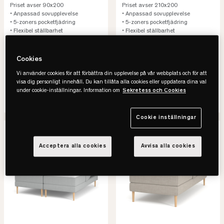
Priset avser 90x200
Priset avser 210x200
• Anpassad sovupplevelse
• Anpassad sovupplevelse
• 5-zoners pocketfjädring
• 5-zoners pocketfjädring
• Flexibel ställbarhet
• Flexibel ställbarhet
15.495 kr
43.715 kr
Cookies
30.990 kr
80.705 kr
-50%
Spara 15.495 kr
-46%
Spara 36.990 kr
Vi använder cookies för att förbättra din upplevelse på vår webbplats och för att
Lägsta pris senaste 30 dagar
Lägsta pris senaste 30 dagar
visa dig personligt innehåll. Du kan tillåta alla cookies eller uppdatera dina val
under cookie-inställningar. Information om
Sekretess och Cookies
SE VARIANTER
SE VARIANTER
Cookie inställningar
-45%
REA
-50%
REA
Acceptera alla cookies
Avvisa alla cookies