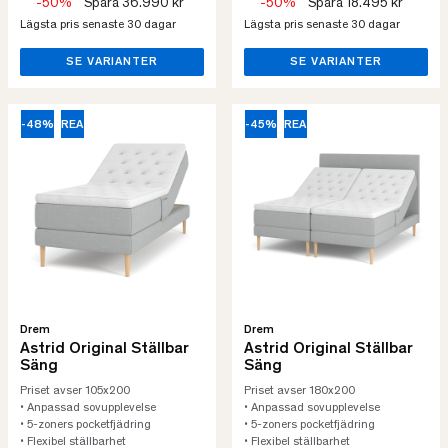
-50%
Spara 36.990 kr
-50%
Spara 18.495 kr
Lägsta pris senaste 30 dagar
Lägsta pris senaste 30 dagar
SE VARIANTER
SE VARIANTER
-48%
REA
-45%
REA
Drem
Drem
Astrid Original Ställbar
Astrid Original Ställbar
Säng
Säng
Priset avser 105x200
Priset avser 180x200
• Anpassad sovupplevelse
• Anpassad sovupplevelse
• 5-zoners pocketfjädring
• 5-zoners pocketfjädring
• Flexibel ställbarhet
• Flexibel ställbarhet