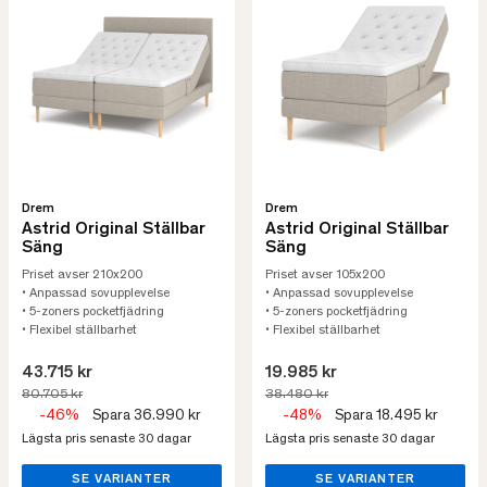
Drem
Drem
Astrid Original Ställbar
Astrid Original Ställbar
Säng
Säng
Priset avser 210x200
Priset avser 105x200
• Anpassad sovupplevelse
• Anpassad sovupplevelse
• 5-zoners pocketfjädring
• 5-zoners pocketfjädring
• Flexibel ställbarhet
• Flexibel ställbarhet
43.715 kr
19.985 kr
80.705 kr
38.480 kr
-46%
Spara 36.990 kr
-48%
Spara 18.495 kr
Lägsta pris senaste 30 dagar
Lägsta pris senaste 30 dagar
SE VARIANTER
SE VARIANTER