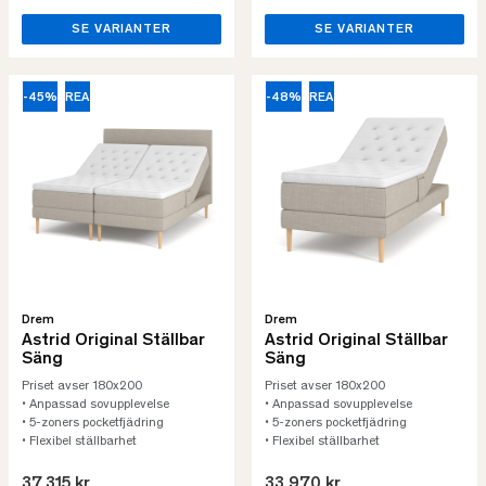
SE VARIANTER
SE VARIANTER
-45%
REA
-48%
REA
Drem
Drem
Astrid Original Ställbar
Astrid Original Ställbar
Säng
Säng
Priset avser 180x200
Priset avser 180x200
• Anpassad sovupplevelse
• Anpassad sovupplevelse
• 5-zoners pocketfjädring
• 5-zoners pocketfjädring
• Flexibel ställbarhet
• Flexibel ställbarhet
37.315 kr
33.970 kr