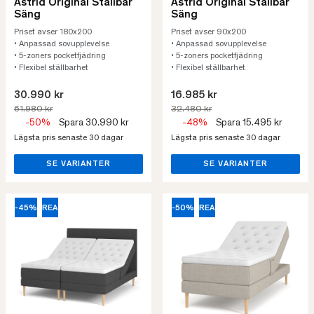
Astrid Original Ställbar
Astrid Original Ställbar
Säng
Säng
Priset avser 180x200
Priset avser 90x200
• Anpassad sovupplevelse
• Anpassad sovupplevelse
• 5-zoners pocketfjädring
• 5-zoners pocketfjädring
• Flexibel ställbarhet
• Flexibel ställbarhet
30.990 kr
16.985 kr
61.980 kr
32.480 kr
-50%
Spara 30.990 kr
-48%
Spara 15.495 kr
Lägsta pris senaste 30 dagar
Lägsta pris senaste 30 dagar
SE VARIANTER
SE VARIANTER
-45%
REA
-50%
REA