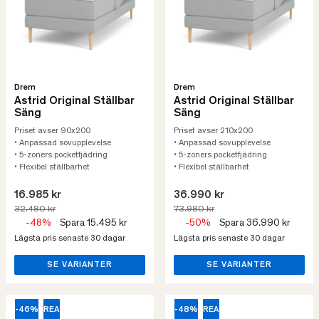
Drem
Drem
Astrid Original Ställbar
Astrid Original Ställbar
Säng
Säng
Priset avser 90x200
Priset avser 210x200
• Anpassad sovupplevelse
• Anpassad sovupplevelse
• 5-zoners pocketfjädring
• 5-zoners pocketfjädring
• Flexibel ställbarhet
• Flexibel ställbarhet
16.985 kr
36.990 kr
32.480 kr
73.980 kr
-48%
Spara 15.495 kr
-50%
Spara 36.990 kr
Lägsta pris senaste 30 dagar
Lägsta pris senaste 30 dagar
SE VARIANTER
SE VARIANTER
-46%
REA
-48%
REA