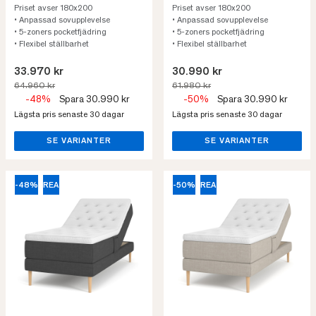
Priset avser 180x200
Priset avser 180x200
• Anpassad sovupplevelse
• Anpassad sovupplevelse
• 5-zoners pocketfjädring
• 5-zoners pocketfjädring
• Flexibel ställbarhet
• Flexibel ställbarhet
33.970 kr
30.990 kr
64.960 kr
61.980 kr
-48%
Spara 30.990 kr
-50%
Spara 30.990 kr
Lägsta pris senaste 30 dagar
Lägsta pris senaste 30 dagar
SE VARIANTER
SE VARIANTER
-48%
REA
-50%
REA