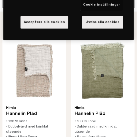
Filter
Cookie inställningar
4
Vi har
produkter att välja mellan
Acceptera alla cookies
Avvisa alla cookies
Himla
Himla
Hannelin Pläd
Hannelin Pläd
• 100 % linne
• 100 % linne
• Dubbelvävd med krinklat
• Dubbelvävd med krinklat
utseende
utseende