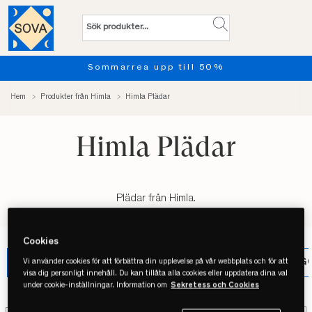
Sommarrea upp till 50%
Hem
Produkter från Himla
Himla Plädar
Himla Plädar
Plädar från Himla.
Cookies
BADRUMSMATTOR
FILTAR
HANDDUKAR
ÖRNG
Vi använder cookies för att förbättra din upplevelse på vår webbplats och för att
visa dig personligt innehåll. Du kan tillåta alla cookies eller uppdatera dina val
under cookie-inställningar. Information om
Sekretess och Cookies