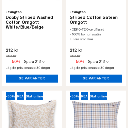
Lexington
Lexington
Dobby Striped Washed
Striped Cotton Sateen
Cotton Örngott
Örngott
White/Blue/Beige
• OEKO-TEX-certifierad
• 100% bomullssatin
• Flera storlekar
212 kr
212 kr
425 kr
425 kr
-50%
Spara 213 kr
-50%
Spara 213 kr
Lägsta pris senaste 30 dagar
Lägsta pris senaste 30 dagar
SE VARIANTER
SE VARIANTER
-50%
REA
Slut online
-50%
REA
Slut online