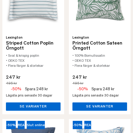
Lexington
Lexington
Striped Cotton Poplin
Printed Cotton Sateen
Örngott
Örngott
• Sval & krispig poplin
• 100% Bomullssatin
• OEKO TEX
• OEKO TEX
• Flera färger & storlekar
• Flera färger & storlekar
247 kr
247 kr
495 kr
495 kr
-50%
Spara 248 kr
-50%
Spara 248 kr
Lägsta pris senaste 30 dagar
Lägsta pris senaste 30 dagar
SE VARIANTER
SE VARIANTER
-50%
REA
Slut online
-50%
REA