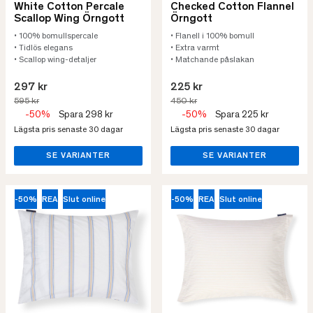
White Cotton Percale
Checked Cotton Flannel
Scallop Wing Örngott
Örngott
• 100% bomullspercale
• Flanell i 100% bomull
• Tidlös elegans
• Extra varmt
• Scallop wing-detaljer
• Matchande påslakan
297 kr
225 kr
595 kr
450 kr
-50%
Spara 298 kr
-50%
Spara 225 kr
Lägsta pris senaste 30 dagar
Lägsta pris senaste 30 dagar
SE VARIANTER
SE VARIANTER
-50%
REA
Slut online
-50%
REA
Slut online