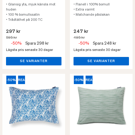
• Glansig yta, mjuk känsla mot
• Flanell i 100% bomull
huden
• Extra varmt
• 100 % bomullssatin
• Matchande påslakan
• Trådtäthet på 200 TC
297 kr
247 kr
595 kr
495 kr
-50%
Spara 298 kr
-50%
Spara 248 kr
Lägsta pris senaste 30 dagar
Lägsta pris senaste 30 dagar
SE VARIANTER
SE VARIANTER
-50%
REA
-50%
REA