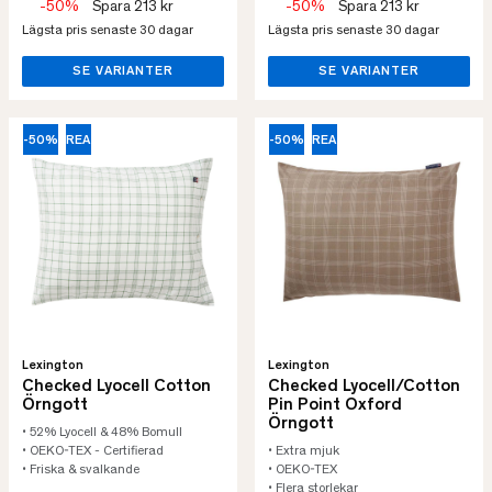
-50%
Spara 213 kr
-50%
Spara 213 kr
Lägsta pris senaste 30 dagar
Lägsta pris senaste 30 dagar
SE VARIANTER
SE VARIANTER
-50%
REA
-50%
REA
Lexington
Lexington
Checked Lyocell Cotton
Checked Lyocell/Cotton
Örngott
Pin Point Oxford
Örngott
• 52% Lyocell & 48% Bomull
• OEKO-TEX - Certifierad
• Extra mjuk
• Friska & svalkande
• OEKO-TEX
• Flera storlekar