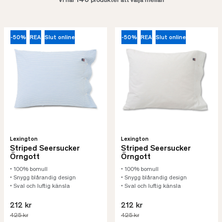
140
Vi har
produkter att välja mellan
-50%
REA
Slut online
-50%
REA
Slut online
Lexington
Lexington
Striped Seersucker
Striped Seersucker
Örngott
Örngott
• 100% bomull
• 100% bomull
• Snygg blårandig design
• Snygg blårandig design
• Sval och luftig känsla
• Sval och luftig känsla
212 kr
212 kr
425 kr
425 kr