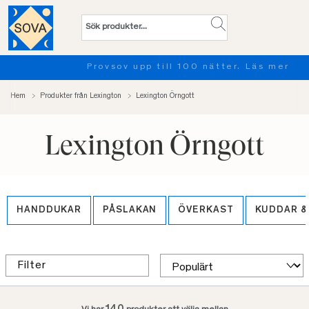
Provsov upp till 100 nätter. Läs mer
Hem
Produkter från Lexington
Lexington Örngott
Lexington Örngott
HANDDUKAR
PÅSLAKAN
ÖVERKAST
KUDDAR &
Filter