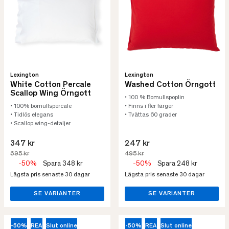
Lexington
Lexington
White Cotton Percale
Washed Cotton Örngott
Scallop Wing Örngott
• 100 % Bomullspoplin
• 100% bomullspercale
• Finns i fler färger
• Tidlös elegans
• Tvättas 60 grader
• Scallop wing-detaljer
347 kr
247 kr
695 kr
495 kr
-50%
Spara 348 kr
-50%
Spara 248 kr
Lägsta pris senaste 30 dagar
Lägsta pris senaste 30 dagar
SE VARIANTER
SE VARIANTER
-50%
REA
Slut online
-50%
REA
Slut online