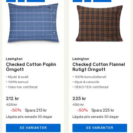
Lexington
Lexington
Checked Cotton Poplin
Checked Cotton Flannel
Örngott
Rutigt Örngott
• Mjukt & svalt
• 100% bomullsflanell
• 100% bomull
• Mjuk & velourlik
• Oeko-tex certifierat
• OEKO-TEX-certifierad
212 kr
225 kr
425 kr
450 kr
-50%
Spara 213 kr
-50%
Spara 225 kr
Lägsta pris senaste 30 dagar
Lägsta pris senaste 30 dagar
SE VARIANTER
SE VARIANTER