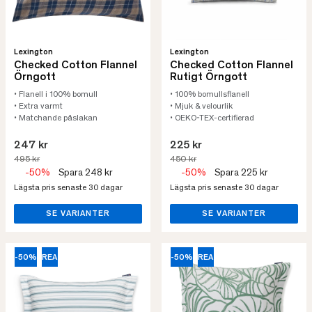
Lexington
Lexington
Checked Cotton Flannel
Checked Cotton Flannel
Örngott
Rutigt Örngott
• Flanell i 100% bomull
• 100% bomullsflanell
• Extra varmt
• Mjuk & velourlik
• Matchande påslakan
• OEKO-TEX-certifierad
247 kr
225 kr
495 kr
450 kr
-50%
Spara 248 kr
-50%
Spara 225 kr
Lägsta pris senaste 30 dagar
Lägsta pris senaste 30 dagar
SE VARIANTER
SE VARIANTER
-50%
REA
-50%
REA