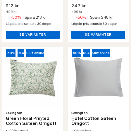
212 kr
247 kr
425 kr
495 kr
-50%
Spara 213 kr
-50%
Spara 248 kr
Lägsta pris senaste 30 dagar
Lägsta pris senaste 30 dagar
SE VARIANTER
SE VARIANTER
-50%
REA
Slut online
-50%
REA
Slut online
Lexington
Lexington
Green Floral Printed
Hotel Cotton Sateen
Cotton Sateen Örngott
Örngott