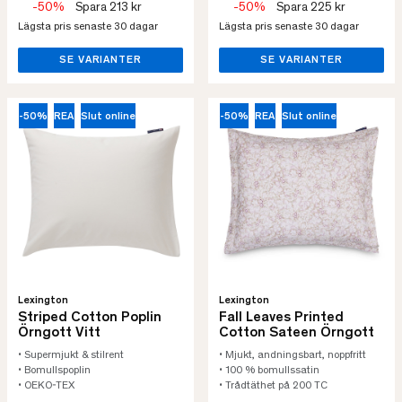
-50%
Spara 213 kr
-50%
Spara 225 kr
Lägsta pris senaste 30 dagar
Lägsta pris senaste 30 dagar
SE VARIANTER
SE VARIANTER
-50%
REA
Slut online
-50%
REA
Slut online
Lexington
Lexington
Striped Cotton Poplin
Fall Leaves Printed
Örngott Vitt
Cotton Sateen Örngott
• Supermjukt & stilrent
• Mjukt, andningsbart, noppfritt
• Bomullspoplin
• 100 % bomullssatin
• OEKO-TEX
• Trådtäthet på 200 TC