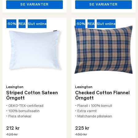
SE VARIANTER
SE VARIANTER
-50%
REA
Slut online
-50%
REA
Slut online
Lexington
Lexington
Striped Cotton Sateen
Checked Cotton Flannel
Örngott
Örngott
• OEKO-TEX-certifierad
• Flanell i 100% bomull
• 100% bomullssatin
• Extra varmt
• Flera storlekar
• Matchande påslakan
212 kr
225 kr
425 kr
450 kr