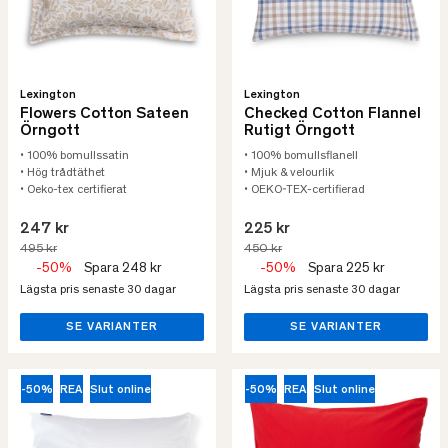
Lexington
Lexington
Flowers Cotton Sateen
Checked Cotton Flannel
Örngott
Rutigt Örngott
• 100% bomullssatin
• 100% bomullsflanell
• Hög trådtäthet
• Mjuk & velourlik
• Oeko-tex certifierat
• OEKO-TEX-certifierad
247 kr
225 kr
495 kr
450 kr
-50%
Spara 248 kr
-50%
Spara 225 kr
Lägsta pris senaste 30 dagar
Lägsta pris senaste 30 dagar
SE VARIANTER
SE VARIANTER
-50%
REA
Slut online
-50%
REA
Slut online