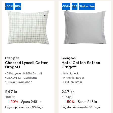
-50%
REA
-50%
REA
Slut online
Lexington
Lexington
Checked Lyocell Cotton
Hotel Cotton Sateen
Örngott
Örngott
• 52% Lyocell & 48% Bomull
• Krispig look
• OEKO-TEX - Certifierad
• Finns fler färger
• Friska & svalkande
• Exklusiv satin
247 kr
247 kr
495 kr
495 kr
-50%
Spara 248 kr
-50%
Spara 248 kr
Lägsta pris senaste 30 dagar
Lägsta pris senaste 30 dagar