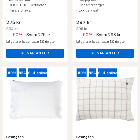
• 100% bomull
• Krispig look
• OEKO-TEX - Certifierad
• Finns fler färger
• Flera storlekar
• Exklusiv satin
275 kr
297 kr
550 kr
595 kr
-50%
Spara 275 kr
-50%
Spara 298 kr
Lägsta pris senaste 30 dagar
Lägsta pris senaste 30 dagar
SE VARIANTER
SE VARIANTER
-50%
REA
Slut online
-50%
REA
Slut online
Lexington
Lexington