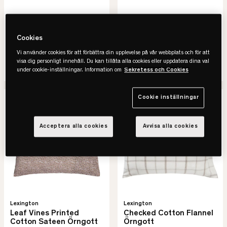
212 kr
212 kr
425 kr
425 kr
-50%
Spara 213 kr
-50%
Spara 213 kr
Cookies
Lägsta pris senaste 30 dagar
Lägsta pris senaste 30 dagar
Vi använder cookies för att förbättra din upplevelse på vår webbplats och för att
visa dig personligt innehåll. Du kan tillåta alla cookies eller uppdatera dina val
SE VARIANTER
SE VARIANTER
under cookie-inställningar. Information om
Sekretess och Cookies
Cookie inställningar
-50%
REA
-50%
REA
Acceptera alla cookies
Avvisa alla cookies
Lexington
Lexington
Leaf Vines Printed
Checked Cotton Flannel
Cotton Sateen Örngott
Örngott