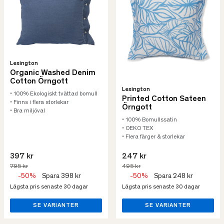
Lexington
Organic Washed Denim
Cotton Örngott
Lexington
• 100% Ekologiskt tvättad bomull
Printed Cotton Sateen
• Finns i flera storlekar
Örngott
• Bra miljöval
• 100% Bomullssatin
• OEKO TEX
• Flera färger & storlekar
397 kr
247 kr
795 kr
495 kr
-50%
Spara 398 kr
-50%
Spara 248 kr
Lägsta pris senaste 30 dagar
Lägsta pris senaste 30 dagar
SE VARIANTER
SE VARIANTER