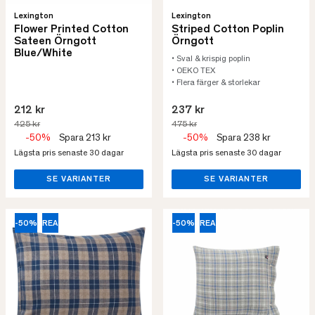
Lexington
Lexington
Flower Printed Cotton
Striped Cotton Poplin
Sateen Örngott
Örngott
Blue/White
• Sval & krispig poplin
• OEKO TEX
• Flera färger & storlekar
212 kr
237 kr
425 kr
475 kr
-50%
Spara 213 kr
-50%
Spara 238 kr
Lägsta pris senaste 30 dagar
Lägsta pris senaste 30 dagar
SE VARIANTER
SE VARIANTER
-50%
REA
-50%
REA