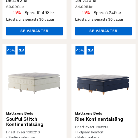
59.492 kr
29.746 kr
69.990 kr
34.995 kr
-15%
Spara 10.498 kr
-15%
Spara 5.249 kr
Lägsta pris senaste 30 dagar
Lägsta pris senaste 30 dagar
SE VARIANTER
SE VARIANTER
-15%
REA
-15%
REA
Mattsons Beds
Mattsons Beds
Soulful Stitch
Rise Kontinentalsäng
Kontinentalsäng
Priset avser 180x200
Priset avser 160x210
• Följsam komfort
• Synliga sömmar
• Naturmaterial