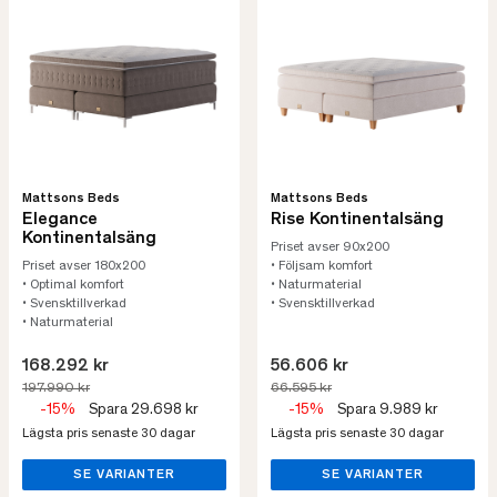
Mattsons Beds
Mattsons Beds
Elegance
Rise Kontinentalsäng
Kontinentalsäng
Priset avser 90x200
Priset avser 180x200
• Följsam komfort
• Optimal komfort
• Naturmaterial
• Svensktillverkad
• Svensktillverkad
• Naturmaterial
168.292 kr
56.606 kr
197.990 kr
66.595 kr
-15%
Spara 29.698 kr
-15%
Spara 9.989 kr
Lägsta pris senaste 30 dagar
Lägsta pris senaste 30 dagar
SE VARIANTER
SE VARIANTER