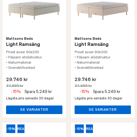
Mattsons Beds
Mattsons Beds
Light Ramsäng
Light Ramsäng
Priset avser 90x200
Priset avser 90x200
• Följsam stödstruktur
• Följsam stödstruktur
• Naturmaterial
• Naturmaterial
• Svensktillverkad
• Svensktillverkad
29.746 kr
29.746 kr
34.995 kr
34.995 kr
-15%
Spara 5.249 kr
-15%
Spara 5.249 kr
Lägsta pris senaste 30 dagar
Lägsta pris senaste 30 dagar
SE VARIANTER
SE VARIANTER
-15%
REA
-15%
REA