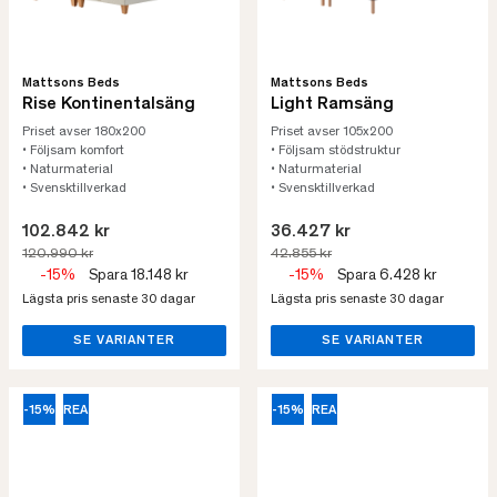
Mattsons Beds
Mattsons Beds
Rise Kontinentalsäng
Light Ramsäng
Priset avser 180x200
Priset avser 105x200
• Följsam komfort
• Följsam stödstruktur
• Naturmaterial
• Naturmaterial
• Svensktillverkad
• Svensktillverkad
102.842 kr
36.427 kr
120.990 kr
42.855 kr
-15%
Spara 18.148 kr
-15%
Spara 6.428 kr
Lägsta pris senaste 30 dagar
Lägsta pris senaste 30 dagar
SE VARIANTER
SE VARIANTER
-15%
REA
-15%
REA