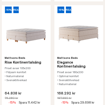
-15%
REA
-15%
REA
Mattsons Beds
Mattsons Beds
Rise Kontinentalsäng
Elegance
Kontinentalsäng
Priset avser 105x200
• Följsam komfort
Priset avser 180x200
• Naturmaterial
• Optimal komfort
• Svensktillverkad
• Svensktillverkad
• Naturmaterial
64.838 kr
168.292 kr
76.280 kr
197.990 kr
-15%
Spara 11.442 kr
-15%
Spara 29.698 kr