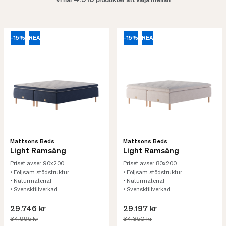
4.910
Vi har
produkter att välja mellan
-15%
REA
-15%
REA
Mattsons Beds
Mattsons Beds
Light Ramsäng
Light Ramsäng
Priset avser 90x200
Priset avser 80x200
• Följsam stödstruktur
• Följsam stödstruktur
• Naturmaterial
• Naturmaterial
• Svensktillverkad
• Svensktillverkad
29.746 kr
29.197 kr
34.995 kr
34.350 kr