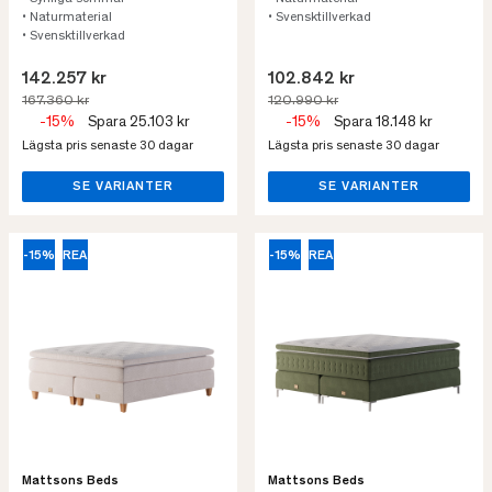
• Naturmaterial
• Svensktillverkad
• Svensktillverkad
142.257 kr
102.842 kr
167.360 kr
120.990 kr
-15%
Spara 25.103 kr
-15%
Spara 18.148 kr
Lägsta pris senaste 30 dagar
Lägsta pris senaste 30 dagar
SE VARIANTER
SE VARIANTER
-15%
REA
-15%
REA
Mattsons Beds
Mattsons Beds