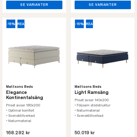
SE VARIANTER
SE VARIANTER
-15%
REA
-15%
REA
Mattsons Beds
Mattsons Beds
Elegance
Light Ramsäng
Kontinentalsäng
Priset avser 140x200
Priset avser 180x200
• Följsam stödstruktur
• Optimal komfort
• Naturmaterial
• Svensktillverkad
• Svensktillverkad
• Naturmaterial
168.292 kr
50.019 kr