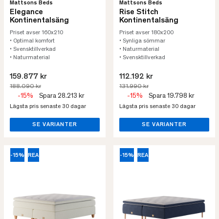
Mattsons Beds
Mattsons Beds
Elegance
Rise Stitch
Kontinentalsäng
Kontinentalsäng
Priset avser 160x210
Priset avser 180x200
• Optimal komfort
• Synliga sömmar
• Svensktillverkad
• Naturmaterial
• Naturmaterial
• Svensktillverkad
159.877 kr
112.192 kr
188.090 kr
131.990 kr
-15%
Spara 28.213 kr
-15%
Spara 19.798 kr
Lägsta pris senaste 30 dagar
Lägsta pris senaste 30 dagar
SE VARIANTER
SE VARIANTER
-15%
REA
-15%
REA