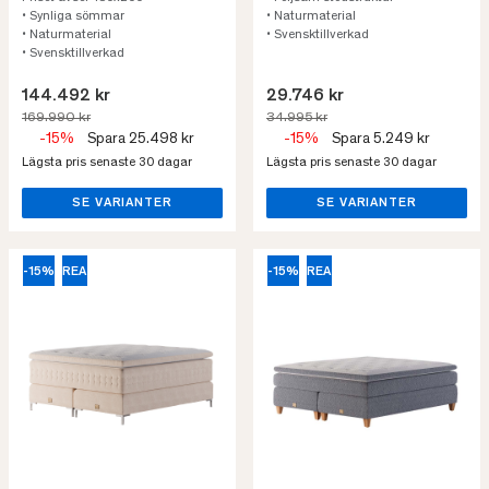
• Synliga sömmar
• Naturmaterial
• Naturmaterial
• Svensktillverkad
• Svensktillverkad
144.492 kr
29.746 kr
169.990 kr
34.995 kr
-15%
Spara 25.498 kr
-15%
Spara 5.249 kr
Lägsta pris senaste 30 dagar
Lägsta pris senaste 30 dagar
SE VARIANTER
SE VARIANTER
-15%
REA
-15%
REA