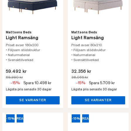
Mattsons Beds
Mattsons Beds
Light Ramsäng
Light Ramsäng
Priset avser 180x200
Priset avser 80x210
• Följsam stödstruktur
• Följsam stödstruktur
• Naturmaterial
• Naturmaterial
• Svensktillverkad
• Svensktillverkad
59.492 kr
32.356 kr
69.990 kr
38.065 kr
-15%
Spara 10.498 kr
-15%
Spara 5.709 kr
Lägsta pris senaste 30 dagar
Lägsta pris senaste 30 dagar
SE VARIANTER
SE VARIANTER
-15%
REA
-15%
REA