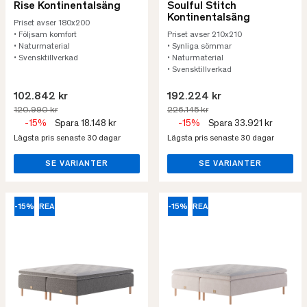
Rise Kontinentalsäng
Soulful Stitch
Kontinentalsäng
Priset avser 180x200
• Följsam komfort
Priset avser 210x210
• Naturmaterial
• Synliga sömmar
• Svensktillverkad
• Naturmaterial
• Svensktillverkad
102.842 kr
192.224 kr
120.990 kr
226.145 kr
-15%
Spara 18.148 kr
-15%
Spara 33.921 kr
Lägsta pris senaste 30 dagar
Lägsta pris senaste 30 dagar
SE VARIANTER
SE VARIANTER
-15%
REA
-15%
REA