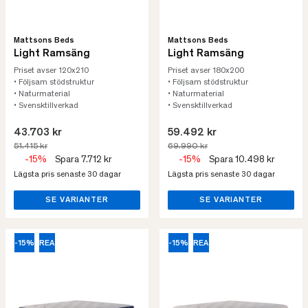
Mattsons Beds
Mattsons Beds
Light Ramsäng
Light Ramsäng
Priset avser 120x210
Priset avser 180x200
• Följsam stödstruktur
• Följsam stödstruktur
• Naturmaterial
• Naturmaterial
• Svensktillverkad
• Svensktillverkad
43.703 kr
59.492 kr
51.415 kr
69.990 kr
-15%
Spara 7.712 kr
-15%
Spara 10.498 kr
Lägsta pris senaste 30 dagar
Lägsta pris senaste 30 dagar
SE VARIANTER
SE VARIANTER
-15%
REA
-15%
REA