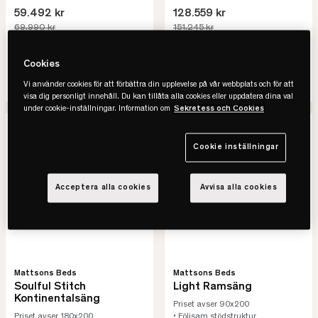
59.492 kr
128.559 kr
69.990 kr
151.245 kr
-15%
Spara 10.498 kr
-15%
Spara 22.686 kr
Lägsta pris senaste 30 dagar
Lägsta pris senaste 30 dagar
Cookies
SE VARIANTER
SE VARIANTER
Vi använder cookies för att förbättra din upplevelse på vår webbplats och för att
visa dig personligt innehåll. Du kan tillåta alla cookies eller uppdatera dina val
under cookie-inställningar. Information om
Sekretess och Cookies
-15%
REA
-15%
REA
Cookie inställningar
Acceptera alla cookies
Avvisa alla cookies
Mattsons Beds
Mattsons Beds
Soulful Stitch
Light Ramsäng
Kontinentalsäng
Priset avser 90x200
Priset avser 180x200
• Följsam stödstruktur