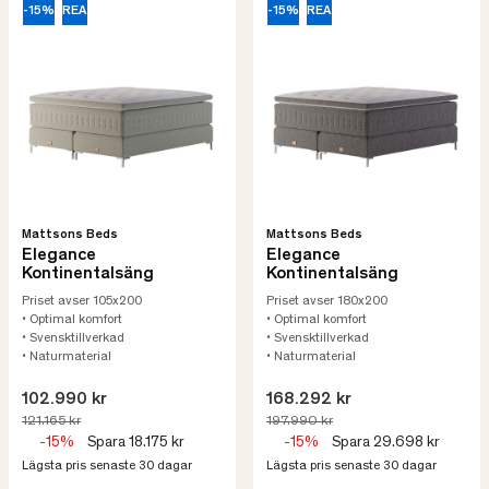
-15%
REA
-15%
REA
Mattsons Beds
Mattsons Beds
Elegance
Elegance
Kontinentalsäng
Kontinentalsäng
Priset avser 105x200
Priset avser 180x200
• Optimal komfort
• Optimal komfort
• Svensktillverkad
• Svensktillverkad
• Naturmaterial
• Naturmaterial
102.990 kr
168.292 kr
121.165 kr
197.990 kr
-15%
Spara 18.175 kr
-15%
Spara 29.698 kr
Lägsta pris senaste 30 dagar
Lägsta pris senaste 30 dagar