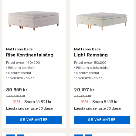
Mattsons Beds
Mattsons Beds
Rise Kontinentalsäng
Light Ramsäng
Priset avser 140x200
Priset avser 80x200
• Följsam komfort
• Följsam stödstruktur
• Naturmaterial
• Naturmaterial
• Svensktillverkad
• Svensktillverkad
89.659 kr
29.197 kr
105.480 kr
34.350 kr
-15%
Spara 15.821 kr
-15%
Spara 5.153 kr
Lägsta pris senaste 30 dagar
Lägsta pris senaste 30 dagar
SE VARIANTER
SE VARIANTER