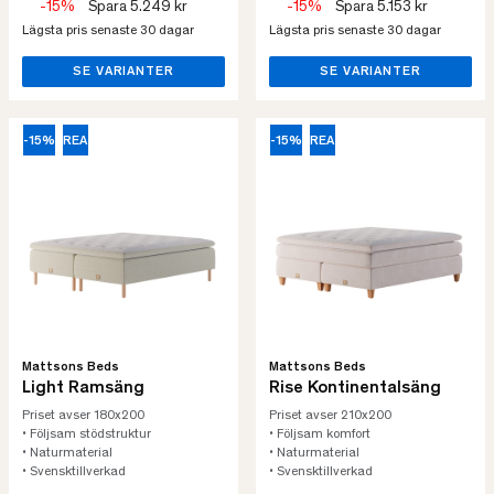
-15%
Spara 5.249 kr
-15%
Spara 5.153 kr
Lägsta pris senaste 30 dagar
Lägsta pris senaste 30 dagar
SE VARIANTER
SE VARIANTER
-15%
REA
-15%
REA
Mattsons Beds
Mattsons Beds
Light Ramsäng
Rise Kontinentalsäng
Priset avser 180x200
Priset avser 210x200
• Följsam stödstruktur
• Följsam komfort
• Naturmaterial
• Naturmaterial
• Svensktillverkad
• Svensktillverkad