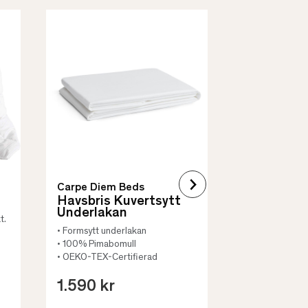
Borås Cotto
Quilt Mad
• Skyddar säng
• Vadderat
• Flera storleka
Carpe Diem Beds
Havsbris Kuvertsytt
Underlakan
t.
• Formsytt underlakan
• 100% Pimabomull
• OEKO-TEX-Certifierad
1.590 kr
659 kr