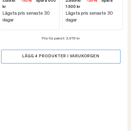
1.199 kr
-50%
Spara 600
2.999 kr
-50%
Spara
kr
1.500 kr
Lägsta pris senaste 30
Lägsta pris senaste 30
dagar
dagar
Pris för paket:
3.976 kr
LÄGG
4
PRODUKTER I VARUKORGEN