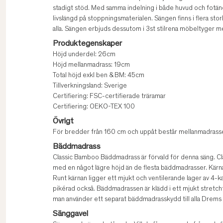
stadigt stöd. Med samma indelning i både huvud och fotä
livslängd på stoppningsmaterialen. Sängen finns i flera stor
alla. Sängen erbjuds dessutom i 3st stilrena möbeltyger med
Produktegenskaper
Höjd underdel: 26cm
Höjd mellanmadrass: 19cm
Total höjd exkl ben & BM: 45cm
Tillverkningsland: Sverige
Certifiering: FSC-certifierade träramar
Certifiering: OEKO-TEX 100
Övrigt
För bredder från 160 cm och uppåt består mellanmadrasse
Bäddmadrass
Classic Bamboo Bäddmadrass är förvald för denna säng. C
med en något lägre höjd än de flesta bäddmadrasser. Kärn
Runt kärnan ligger ett mjukt och ventilerande lager av 4-k
pikérad också. Bäddmadrassen är klädd i ett mjukt stretch
man använder ett separat bäddmadrasskydd till alla Drems 
Sänggavel