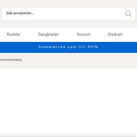
Kuddar
Sängkläder
Sovrum
Badrum
Provsov upp till 100 nätter. Läs mer
ontinentalsäng