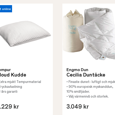
t online
empur
Engmo Dun
loud Kudde
Cecilia Duntäcke
Extra mjukt Tempurmaterial
• Finaste dunet- luftigt och mjuk
Tryckavlastning
• 90% europeisk myskanddun,
3 års garanti
10% småfjäder.
• Välj värmenivå och storlek.
.229 kr
3.049 kr