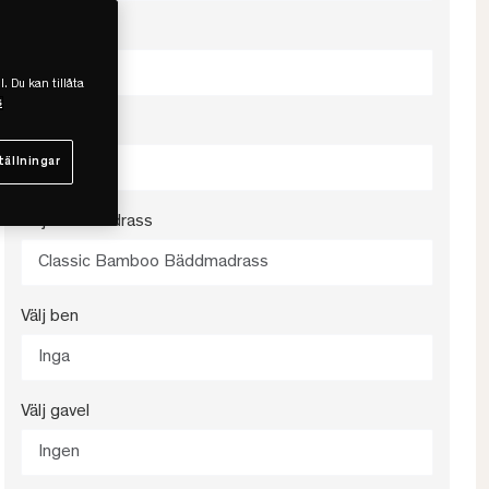
Välj färg
Charcoal
l. Du kan tillåta
s
Välj fasthet
tällningar
Medium
Välj bäddmadrass
Classic Bamboo Bäddmadrass
Välj ben
Inga
Välj gavel
Ingen