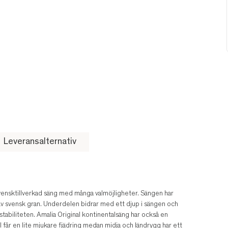
Leveransalternativ
svensktillverkad säng med många valmöjligheter. Sängen har
av svensk gran. Underdelen bidrar med ett djup i sängen och
stabiliteten. Amalia Original kontinentalsäng har också en
får en lite mjukare fjädring medan midja och ländrygg har ett