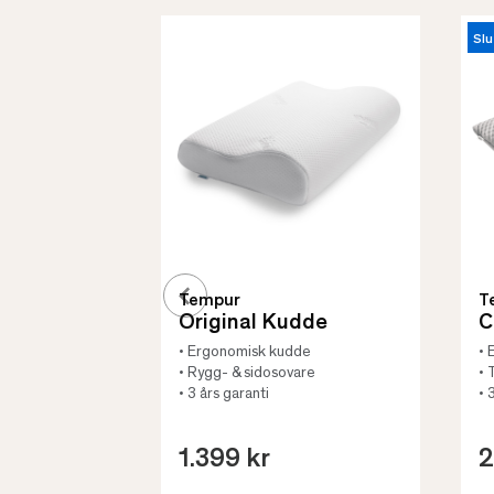
Slu
Tempur
T
Original Kudde
C
• Ergonomisk kudde
• 
• Rygg- & sidosovare
• 
• 3 års garanti
• 
1.399 kr
2