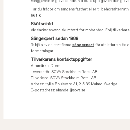
Sänggaveln är golvstående. Vill du få upp gaveln från golv 
Har du frågor om sängens fasthet eller tillbehörsalternati
butik
Skötselråd
Vid fläckar använd skumtvätt för möbelvård. Följ tillverk
Sängexpert sedan 1989
Ta hjälp av en certifierad
sängexpert
för att lättare hitta e
förväntningar.
Tillverkarens kontaktuppgifter
Varumärke: Drem
Leverantör: SOVA Stockholm Retail AB
Tillverkare: SOVA Stockholm Retail AB
Adress: Hyllie Boulevard 31, 215 32 Malmö, Sverige
E-postadress: ehandel@sova.se