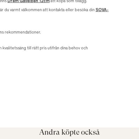
finns
Drem Gavelben 12cm
att köpa som tillägg.
v är du varmt välkommen att kontakta eller besöka din
SOVA-
arens rekommendationer.
n kvalitetssäng till rätt pris utifrån dina behov och
Andra köpte också