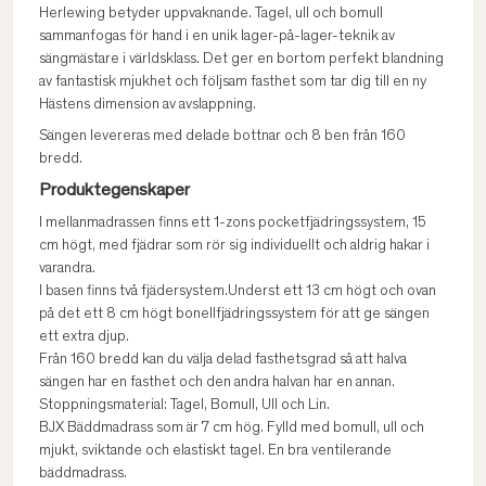
Herlewing betyder uppvaknande. Tagel, ull och bomull
sammanfogas för hand i en unik lager-på-lager-teknik av
sängmästare i världsklass. Det ger en bortom perfekt blandning
av fantastisk mjukhet och följsam fasthet som tar dig till en ny
Hästens dimension av avslappning.
Sängen levereras med delade bottnar och 8 ben från 160
bredd.
Produktegenskaper
I mellanmadrassen finns ett 1-zons pocketfjädringssystem, 15
cm högt, med fjädrar som rör sig individuellt och aldrig hakar i
varandra.
I basen finns två fjädersystem.Underst ett 13 cm högt och ovan
på det ett 8 cm högt bonellfjädringssystem för att ge sängen
ett extra djup.
Från 160 bredd kan du välja delad fasthetsgrad så att halva
sängen har en fasthet och den andra halvan har en annan.
Stoppningsmaterial: Tagel, Bomull, Ull och Lin.
BJX Bäddmadrass som är 7 cm hög. Fylld med bomull, ull och
mjukt, sviktande och elastiskt tagel. En bra ventilerande
bäddmadrass.