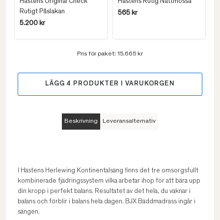
Hästens Original Check
Hästens Rutig Nattmössa
Rutigt Påslakan
565 kr
5.200 kr
Pris för paket:
15.665 kr
LÄGG
4
PRODUKTER I VARUKORGEN
Beskrivning
Leveransalternativ
I Hästens Herlewing Kontinentalsäng finns det tre omsorgsfullt
kombinerade fjädringssystem vilka arbetar ihop för att bära upp
din kropp i perfekt balans. Resultatet av det hela, du vaknar i
balans och förblir i balans hela dagen. BJX Bäddmadrass ingår i
sängen.