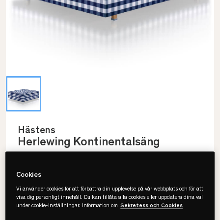
Hästens
Herlewing Kontinentalsäng
• Tre samverkande fjädringssystem
• Naturmaterial för sval känsla
Cookies
• Svensktillverkad
Vi använder cookies för att förbättra din upplevelse på vår webbplats och för att
visa dig personligt innehåll. Du kan tillåta alla cookies eller uppdatera dina val
under cookie-inställningar. Information om
Sekretess och Cookies
Välj storlek