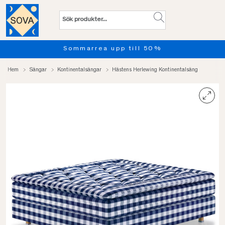
Provsov upp till 100 nätter. 
Hem
Sängar
Kontinentalsängar
Hästens Herlewing Kontinentalsäng