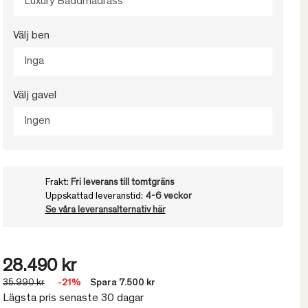
Luxury Bäddmadrass
Välj ben
Inga
Välj gavel
Ingen
Frakt:
Fri leverans till tomtgräns
Uppskattad leveranstid:
4-6 veckor
Se våra leveransalternativ här
28.490 kr
35.990 kr
-21%
Spara 7.500 kr
Lägsta pris senaste 30 dagar