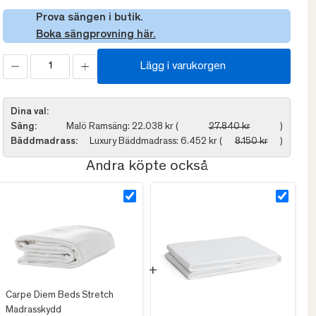
Prova sängen i butik.
Boka sängprovning här.
Lägg i varukorgen
Dina val:
Säng:
Malö Ramsäng: 22.038 kr (
27.840 kr
)
Bäddmadrass:
Luxury Bäddmadrass: 6.452 kr (
8.150 kr
)
Andra köpte också
Carpe Diem Beds Stretch
Madrasskydd