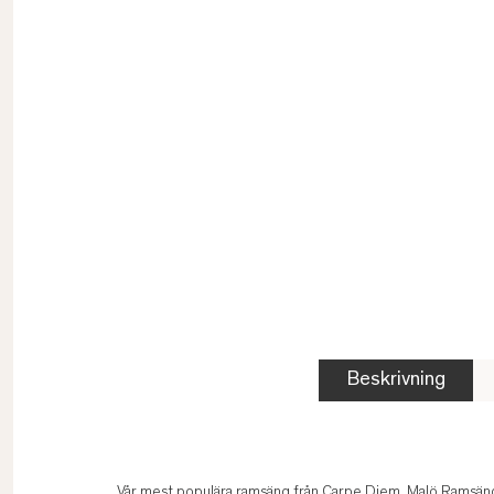
Beskrivning
Vår mest populära ramsäng från Carpe Diem, Malö Ramsäng, 