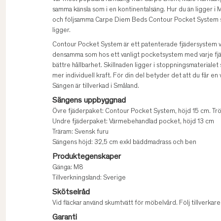
samma känsla som i en kontinentalsäng. Hur du än ligger i 
och följsamma Carpe Diem Beds Contour Pocket System so
ligger.
Contour Pocket System är ett patenterade fjädersystem vil
densamma som hos ett vanligt pocketsystem med varje fjäder
bättre hållbarhet. Skillnaden ligger i stoppningsmaterialet 
mer individuell kraft. För din del betyder det att du får en
Sängen är tillverkad i Småland.
Sängens uppbyggnad
Övre fjäderpaket: Contour Pocket System, höjd 15 cm. Trö
Undre fjäderpaket: Värmebehandlad pocket, höjd 13 cm
Träram: Svensk furu
Sängens höjd: 32,5 cm exkl bäddmadrass och ben
Produktegenskaper
Gänga: M8
Tillverkningsland: Sverige
Skötselråd
Vid fläckar använd skumtvätt för möbelvård. Följ tillverk
Garanti