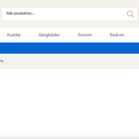
Kuddar
Sängkläder
Sovrum
Badrum
Provsov upp till 100 nätter. Läs mer
ng
-21%
REA