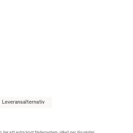
Leveransalternativ
har ett extra högt fjädersystem, vilket ger dig nästan