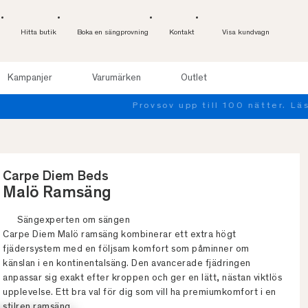
Hitta butik
Boka en sängprovning
Kontakt
Visa kundvagn
Kampanjer
Varumärken
Outlet
Carpe Diem Beds
Malö Ramsäng
Sängexperten om sängen
Carpe Diem Malö ramsäng kombinerar ett extra högt
fjädersystem med en följsam komfort som påminner om
känslan i en kontinentalsäng. Den avancerade fjädringen
anpassar sig exakt efter kroppen och ger en lätt, nästan viktlös
upplevelse. Ett bra val för dig som vill ha premiumkomfort i en
stilren ramsäng.