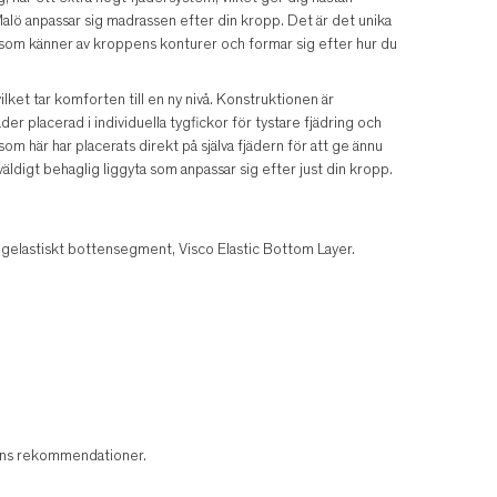
Malö anpassar sig madrassen efter din kropp. Det är det unika
m känner av kroppens konturer och formar sig efter hur du
ket tar komforten till en ny nivå. Konstruktionen är
 placerad i individuella tygfickor för tystare fjädring och
som här har placerats direkt på själva fjädern för att ge ännu
 väldigt behaglig liggyta som anpassar sig efter just din kropp.
gelastiskt bottensegment, Visco Elastic Bottom Layer.
arens rekommendationer.