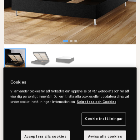
24SJU
Cookies
Midnatt Komfort Plus
Vi använder cookies för att förbättra din upplevelse på vår webbplats och för att
visa dig personligt innehåll. Du kan tillåta alla cookies eller uppdatera dina val
Kontinentalsäng Med Förvaring
under cookie-inställningar. Information om
Sekretess och Cookies
Cookie inställningar
Välj storlek
Acceptera alla cookies
Avvisa alla cookies