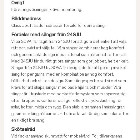
Övrigt
Förvaringslösningen kräver montering.
Bäddmadrass
Classic Soft Bäddmadrass är förvald för denna säng.
Fördelar med sängar från 24SJU
Vi på SOVA har tagit fram 24SJU för att göra det enkelt att välja
rätt och svårt att välja fel. Våra sängar kombinerar hög komfort
och genomtänkt design med material som håller natt efter natt.
Med 24SJU får du riktigt bra sängar som gör jobbet, helt enkelt.
Sängar från 24SJU by SOVA är designade för att ge dig mycket
säng för pengarna, med en kombination av hög komfort,
hållbarhet och stilren design. Som sängexperter vet vi vad som
krävs för att skapa sängar med både hjärna och muskler. Våra
sängar är utrustade med pocketfjädersystem som anpassar sig
efter kroppens konturer och ger effektiv tryckavlastning för
axlar, höfter, midja och rygg. Den stabila träramen i massiv gran
garanterar lång hållbarhet. Ett utmärkt val för dig som letar efter
en riktigt bra säng.
Skötselråd
Vid fläckar använd skumtvätt för möbelvård. Följ tillverkarens