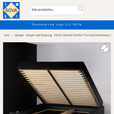
 50%
Provsov upp till 100 nätt
Hem
Sängar
Sängar med förvaring
24SJU Midnatt Komfort Plus Kontinentalsäng Me