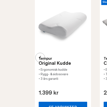
Slu
Tempur
T
Original Kudde
C
• Ergonomisk kudde
• 
• Rygg- & sidosovare
• 
• 3 års garanti
• 
1.399 kr
2