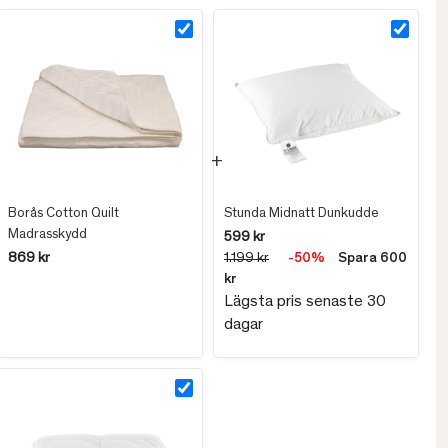
Borås Cotton Quilt
Stunda Midnatt Dunkudde
Madrasskydd
599 kr
869 kr
1.199 kr
-50%
Spara 600
kr
Lägsta pris senaste 30
dagar