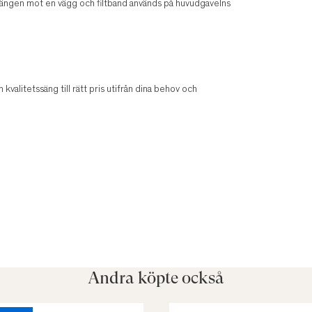
 sängen mot en vägg och filtband används på huvudgavelns
n kvalitetssäng till rätt pris utifrån dina behov och
Andra köpte också