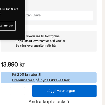
Välj färg
l. Du kan tillåta
s
Dark Oak Utan Gavel
tällningar
Frakt:
Fri leverans till tomtgräns
Uppskattad leveranstid:
4-6 veckor
Se våra leveransalternativ här
13.990 kr
Få 200 kr rabatt!
Prenumerera på nyhetsbrevet här.
Lägg i varukorgen
Andra köpte också