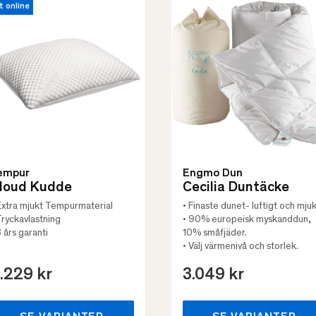
t online
empur
Engmo Dun
loud Kudde
Cecilia Duntäcke
Extra mjukt Tempurmaterial
• Finaste dunet- luftigt och mjuk
Tryckavlastning
• 90% europeisk myskanddun,
3 års garanti
10% småfjäder.
• Välj värmenivå och storlek.
.229 kr
3.049 kr