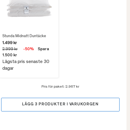
Stunda Midnatt Duntäcke
1.499 kr
2.999 kr
-50%
Spara
1.500 kr
Lägsta pris senaste 30
dagar
Pris för paket:
2.967 kr
LÄGG
3
PRODUKTER I VARUKORGEN