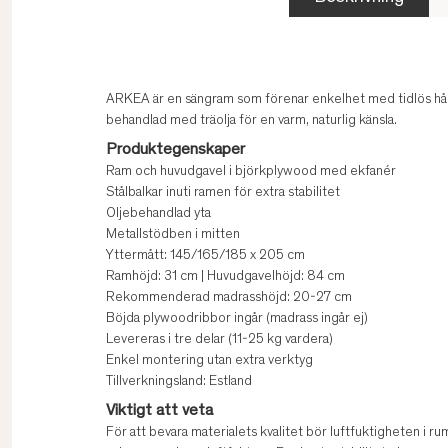
ARKEA är en sängram som förenar enkelhet med tidlös hål
behandlad med träolja för en varm, naturlig känsla.
Produktegenskaper
Ram och huvudgavel i björkplywood med ekfanér
Stålbalkar inuti ramen för extra stabilitet
Oljebehandlad yta
Metallstödben i mitten
Yttermått: 145/165/185 x 205 cm
Ramhöjd: 31 cm | Huvudgavelhöjd: 84 cm
Rekommenderad madrasshöjd: 20-27 cm
Böjda plywoodribbor ingår (madrass ingår ej)
Levereras i tre delar (11-25 kg vardera)
Enkel montering utan extra verktyg
Tillverkningsland: Estland
Viktigt att veta
För att bevara materialets kvalitet bör luftfuktigheten i 