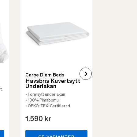
Borås Cotto
Quilt Mad
• Skyddar säng
• Vadderat
• Flera storleka
Carpe Diem Beds
Havsbris Kuvertsytt
Underlakan
t.
• Formsytt underlakan
• 100% Pimabomull
• OEKO-TEX-Certifierad
1.590 kr
659 kr