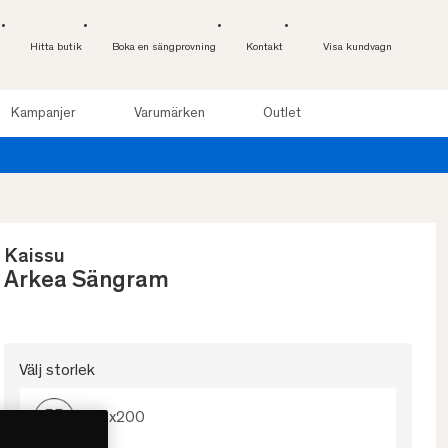
Hitta butik
Boka en sängprovning
Kontakt
Visa kundvagn
Kampanjer
Varumärken
Outlet
Provsov upp till 100 nätter. Läs mer
Kaissu
Arkea Sängram
Välj storlek
140x200