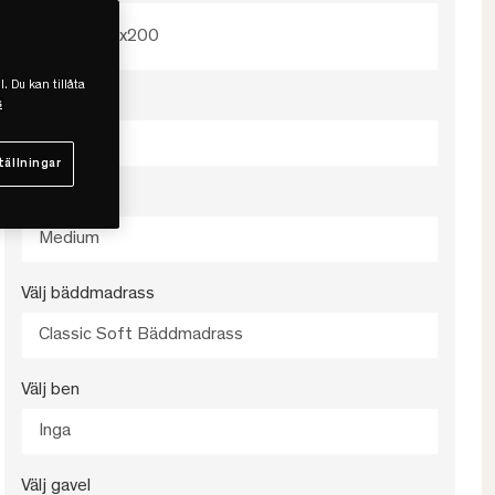
180x200
l. Du kan tillåta
Välj färg
s
Beige
tällningar
Välj fasthet
Medium
Välj bäddmadrass
Classic Soft Bäddmadrass
Välj ben
Inga
Välj gavel