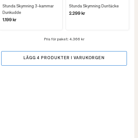
Stunda Skymning 3-kammar
Stunda Skymning Duntäcke
Dunkudde
2.299 kr
1.199 kr
Pris för paket:
4.366 kr
LÄGG
4
PRODUKTER I VARUKORGEN