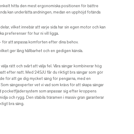
enkelt hitta den mest ergonomiska positionen för bättre
dända kan underlätta andningen, medan en upphöjd fotända
lar, vilket innebär att varje sida har sin egen motor och kan
a preferenser för hur ni vill ligga.
 - för att anpassa komforten efter dina behov.
 vilket ger lång hållbarhet och en gedigen känsla.
älja rätt och svårt att välja fel. Våra sängar kombinerar hög
tt efter natt. Med 24SJU får du riktigt bra sängar som gör
ade för att ge dig mycket säng för pengarna, med en
 Som sängexperter vet vi vad som krävs för att skapa sängar
ed pocketfjädersystem som anpassar sig efter kroppens
 midja och rygg. Den stabila träramen i massiv gran garanterar
ktigt bra säng.