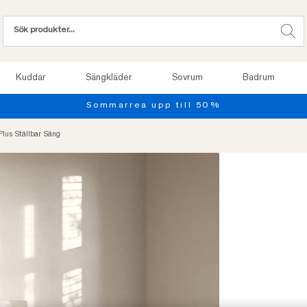
Kuddar
Sängkläder
Sovrum
Badrum
Provsov upp till 100 nätter. Läs mer
lus Ställbar Säng