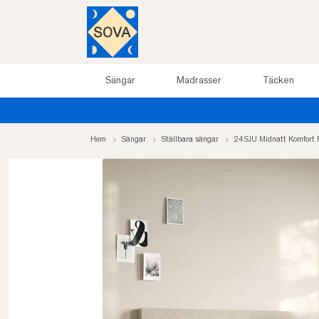
Sängar
Madrasser
Täcken
Hem
Sängar
Ställbara sängar
24SJU Midnatt Komfort P