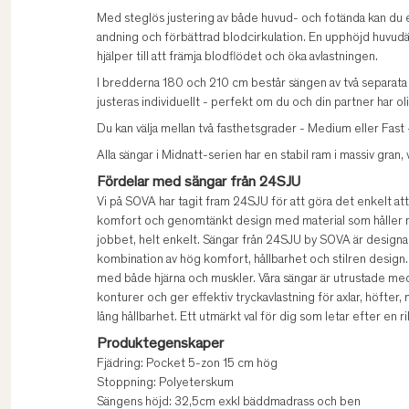
Med steglös justering av både huvud- och fotända kan du 
andning och förbättrad blodcirkulation. En upphöjd huvu
hjälper till att främja blodflödet och öka avlastningen.
I bredderna 180 och 210 cm består sängen av två separata de
justeras individuellt - perfekt om du och din partner har olik
Du kan välja mellan två fasthetsgrader - Medium eller Fast
Alla sängar i Midnatt-serien har en stabil ram i massiv gran,
Fördelar med sängar från 24SJU
Vi på SOVA har tagit fram 24SJU för att göra det enkelt att v
komfort och genomtänkt design med material som håller na
jobbet, helt enkelt. Sängar från 24SJU by SOVA är design
kombination av hög komfort, hållbarhet och stilren design.
med både hjärna och muskler. Våra sängar är utrustade m
konturer och ger effektiv tryckavlastning för axlar, höfter,
lång hållbarhet. Ett utmärkt val för dig som letar efter en ri
Produktegenskaper
Fjädring: Pocket 5-zon 15 cm hög
Stoppning: Polyeterskum
Sängens höjd: 32,5cm exkl bäddmadrass och ben