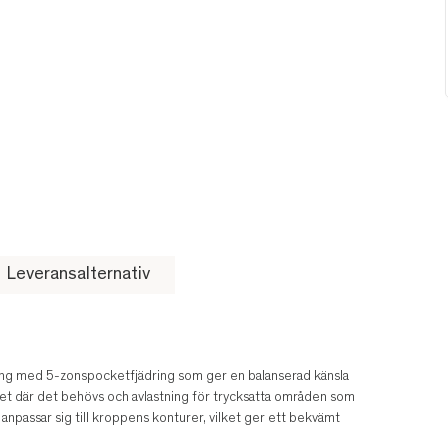
Leveransalternativ
säng med 5-zonspocketfjädring som ger en balanserad känsla
itet där det behövs och avlastning för trycksatta områden som
h anpassar sig till kroppens konturer, vilket ger ett bekvämt