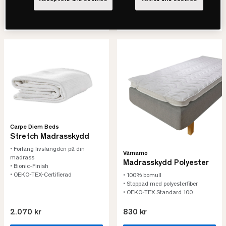
SE VARIANTER
SE VARIANTER
Carpe Diem Beds
Stretch Madrasskydd
• Förläng livslängden på din
Värnamo
madrass
Madrasskydd Polyester
• Bionic-Finish
• OEKO-TEX-Certifierad
• 100% bomull
• Stoppad med polyesterfiber
• OEKO-TEX Standard 100
2.070 kr
830 kr