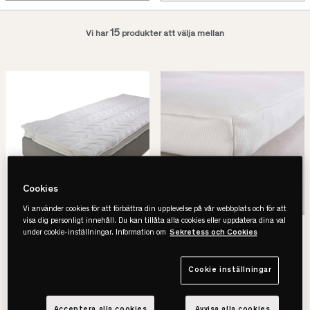
15
Vi har
produkter att välja mellan
Cookies
Vi använder cookies för att förbättra din upplevelse på vår webbplats och för att
visa dig personligt innehåll. Du kan tillåta alla cookies eller uppdatera dina val
Värnamo
Viking
under cookie-inställningar. Information om
Sekretess och Cookies
Madrasskydd Bomull
Kuvertsytt Madrasskydd
• Skyddar bäddmadrassen
• Skyddar mot fläckar & slitage
• 100% bomull
• Förlänger madrassens livslängd
Cookie inställningar
• OEKO-TEX
• Ren & hygienisk sovmiljö
1.375 kr
1.990 kr
Acceptera alla cookies
Avvisa alla cookies