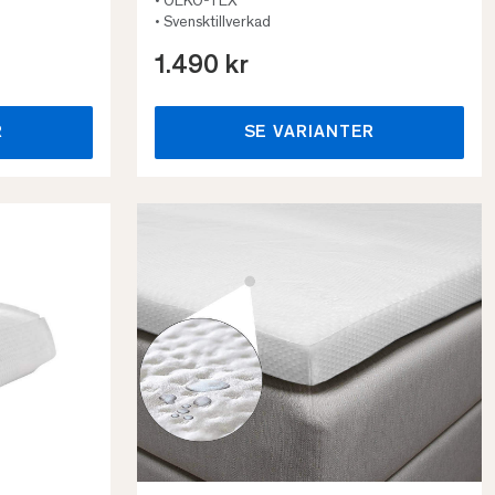
• OEKO-TEX
• Svensktillverkad
1.490 kr
R
SE VARIANTER