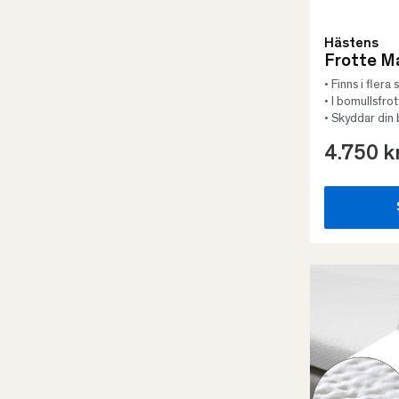
Hästens
Frotte M
• Finns i flera
• I bomullsfro
• Skyddar di
4.750 k