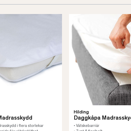
Hilding
Madrasskydd
Daggkåpa Madrassky
asskydd i flera storlekar
• Vätskebarriär