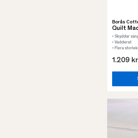
Borås Cott
Quilt Ma
• Skyddar sän
• Vadderat
• Flera storlek
1.209 kr