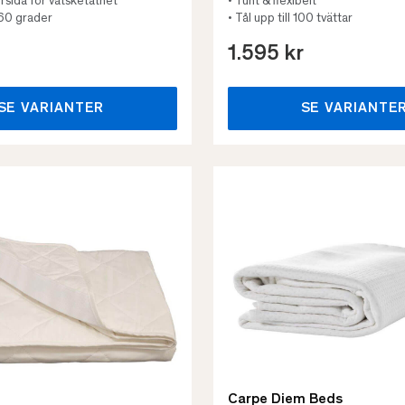
rsida för vätsketäthet
• Tunt & flexibelt
 60 grader
• Tål upp till 100 tvättar
1.595 kr
SE VARIANTER
SE VARIANTE
Carpe Diem Beds