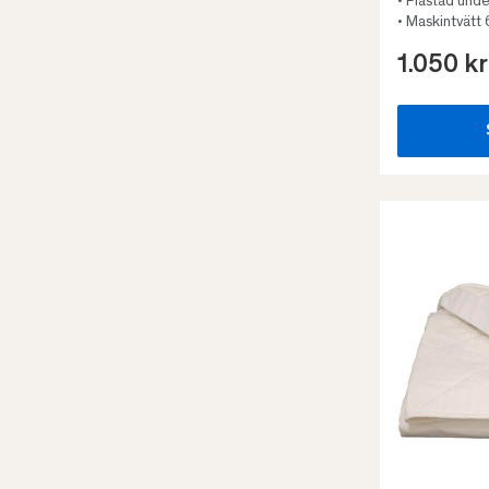
• Plastad unde
• Maskintvätt
1.050 kr