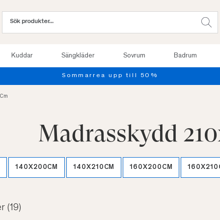
Kuddar
Sängkläder
Sovrum
Badrum
Provsov upp till 100 nätter. Läs mer
 Cm
Madrasskydd 21
M
140X200CM
140X210CM
160X200CM
160X210
er
(19)