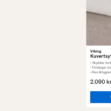
Viking
Kuvertsy
• Skyddar mot 
• Förlänger m
• Ren & hygien
2.090 k