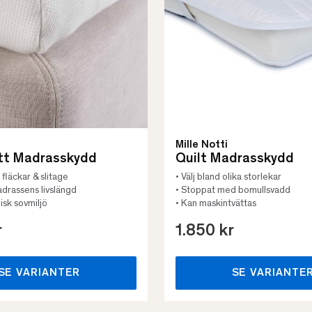
Mille Notti
tt Madrasskydd
Quilt Madrasskydd
fläckar & slitage
• Välj bland olika storlekar
adrassens livslängd
• Stoppat med bomullsvadd
isk sovmiljö
• Kan maskintvättas
r
1.850 kr
SE VARIANTER
SE VARIANTE