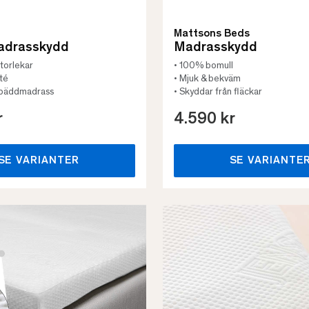
Mattsons Beds
adrasskydd
Madrasskydd
 storlekar
• 100% bomull
tté
• Mjuk & bekväm
n bäddmadrass
• Skyddar från fläckar
r
4.590 kr
SE VARIANTER
SE VARIANTE