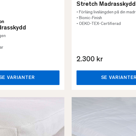
Stretch Madrasskydd
• Förläng livslängden på din mad
• Bionic-Finish
on
• OEKO-TEX-Certifierad
drasskydd
gen
ar
2.300 kr
SE VARIANTER
SE VARIANTE