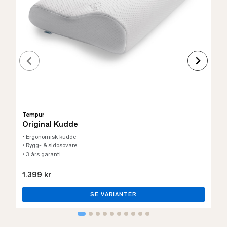
Tempur
Original Kudde
• Ergonomisk kudde
• Rygg- & sidosovare
• 3 års garanti
1.399 kr
SE VARIANTER