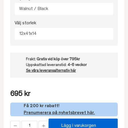
Walnut / Black
Välj storlek
12x41x14
Frakt:
Gratis vid köp över 795kr
Uppskattad leveranstid:
4-6 veckor
Se våra leveransalternativ här
695 kr
Få 200 kr rabatt!
Prenumerera på nyhetsbrevet här.
Lägg i varukorgen