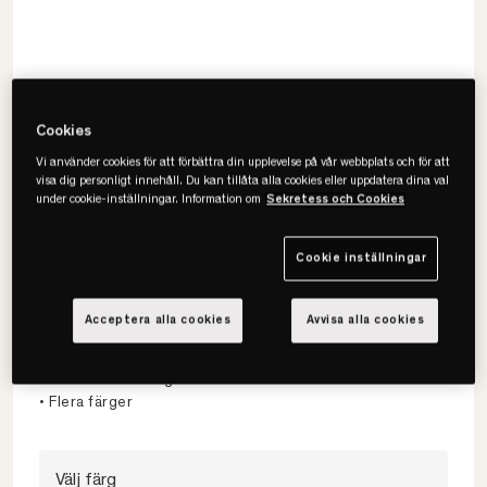
Cookies
Vi använder cookies för att förbättra din upplevelse på vår webbplats och för att
visa dig personligt innehåll. Du kan tillåta alla cookies eller uppdatera dina val
under cookie-inställningar. Information om
Sekretess och Cookies
Cookie inställningar
Maze
Pythagoras XS
Acceptera alla cookies
Avvisa alla cookies
• Komplett hylla
• Praktisk förvaring
• Flera färger
Välj färg