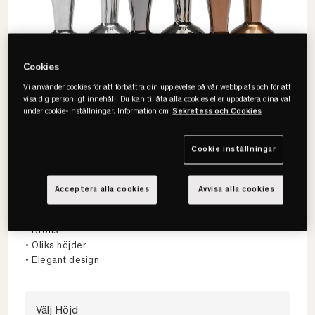
Cookies
Vi använder cookies för att förbättra din upplevelse på vår webbplats och för att
visa dig personligt innehåll. Du kan tillåta alla cookies eller uppdatera dina val
under cookie-inställningar. Information om
Sekretess och Cookies
Cookie inställningar
Mattsons Beds
Acceptera alla cookies
Avvisa alla cookies
Flute Sängben
• Brons
• Olika höjder
• Elegant design
Välj Höjd