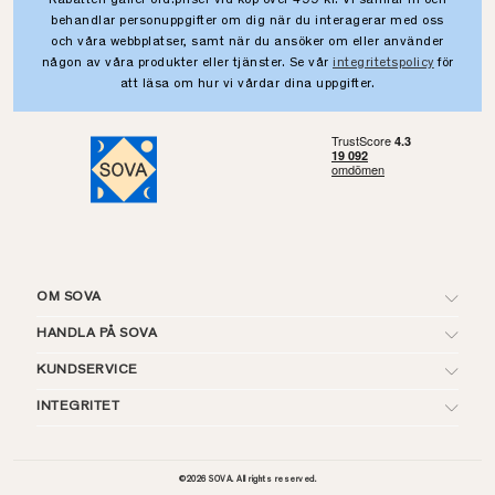
Rabatten gäller ord.priser vid köp över 499 kr. Vi samlar in och
behandlar personuppgifter om dig när du interagerar med oss
och våra webbplatser, samt när du ansöker om eller använder
någon av våra produkter eller tjänster. Se vår
integritetspolicy
för
att läsa om hur vi vårdar dina uppgifter.
OM SOVA
HANDLA PÅ SOVA
KUNDSERVICE
INTEGRITET
©
2026
SOVA. All rights reserved.