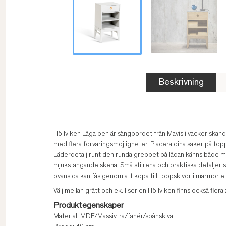
Beskrivning
Höllviken Låga ben är sängbordet från Mavis i vacker skand
med flera förvaringsmöjligheter. Placera dina saker på top
Läderdetalj runt den runda greppet på lådan känns både mo
mjukstängande skena. Små stilrena och praktiska detaljer 
ovansida kan fås genom att köpa till toppskivor i marmor el
Välj mellan grått och ek. I serien Höllviken finns också fler
Produktegenskaper
Material: MDF/Massivträ/fanér/spånskiva