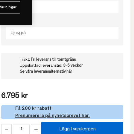
42x30x72
tällningar
Välj färg
Ljusgrå
Frakt:
Fri leverans till tomtgräns
Uppskattad leveranstid:
3-5 veckor
Se våra leveransalternativ här
6.795 kr
Få 200 kr rabatt!
Prenumerera på nyhetsbrevet här.
Lägg i varukorgen