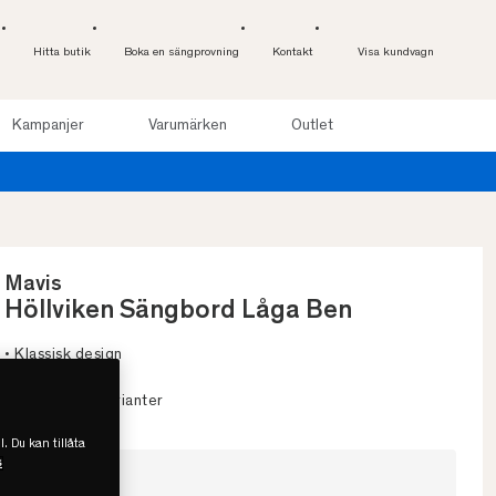
Hitta butik
Boka en sängprovning
Kontakt
Visa kundvagn
Kampanjer
Varumärken
Outlet
sov upp till 100 nätter. Läs mer
Mavis
Höllviken Sängbord Låga Ben
• Klassisk design
• Bra förvaring
• Finns i flera varianter
l. Du kan tillåta
s
Välj storlek