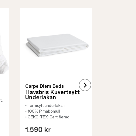
Borås Cotto
Quilt Mad
• Skyddar säng
• Vadderat
• Flera storleka
Carpe Diem Beds
Havsbris Kuvertsytt
Underlakan
t.
• Formsytt underlakan
• 100% Pimabomull
• OEKO-TEX-Certifierad
1.590 kr
659 kr