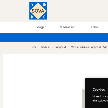
Sängar
Madrasser
Täcken
Hem
Sovrum
Sängbord
Mavis Höllviken Sängbord Låga
Cookies
Vi använder c
alla cookies 