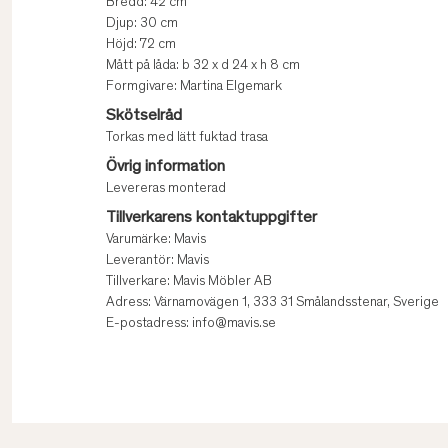
Bredd: 42 cm
Djup: 30 cm
Höjd: 72 cm
Mått på låda: b 32 x d 24 x h 8 cm
Formgivare: Martina Elgemark
Skötselråd
Torkas med lätt fuktad trasa
Övrig information
Levereras monterad
Tillverkarens kontaktuppgifter
Varumärke: Mavis
Leverantör: Mavis
Tillverkare: Mavis Möbler AB
Adress: Värnamovägen 1, 333 31 Smålandsstenar, Sverige
E-postadress: info@mavis.se