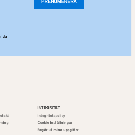
PRENUMERERA
r du
INTEGRITET
ntakt
Integritetspolicy
vning
Cookie Inställningar
Begär ut mina uppgifter