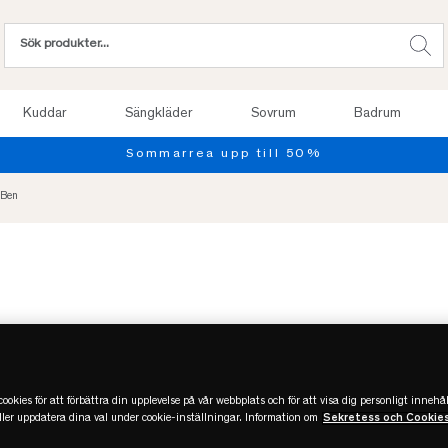
Kuddar
Sängkläder
Sovrum
Badrum
Prov
 Ben
ookies för att förbättra din upplevelse på vår webbplats och för att visa dig personligt innehål
eller uppdatera dina val under cookie-inställningar. Information om
Sekretess och Cookie