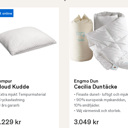
t online
empur
Engmo Dun
loud Kudde
Cecilia Duntäcke
Extra mjukt Tempurmaterial
• Finaste dunet- luftigt och mjuk
Tryckavlastning
• 90% europeisk myskanddun,
3 års garanti
10% småfjäder.
• Välj värmenivå och storlek.
.229 kr
3.049 kr