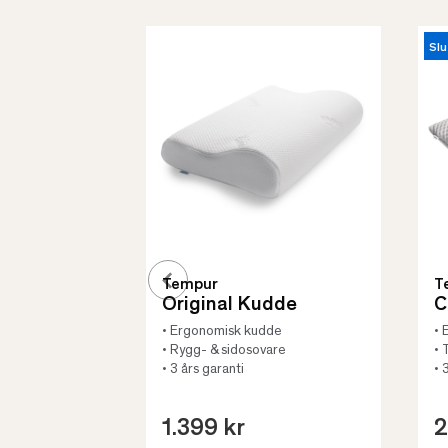
Slu
Tempur
T
Original Kudde
C
• Ergonomisk kudde
• 
• Rygg- & sidosovare
• 
• 3 års garanti
• 
1.399 kr
2