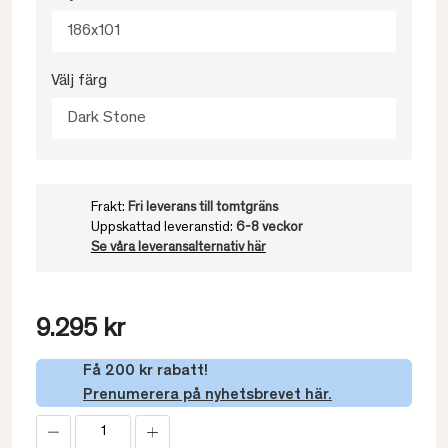
186x101
Välj färg
Dark Stone
Frakt:
Fri leverans till tomtgräns
Uppskattad leveranstid:
6-8 veckor
Se våra leveransalternativ här
9.295 kr
Få 200 kr rabatt!
Prenumerera på nyhetsbrevet här.