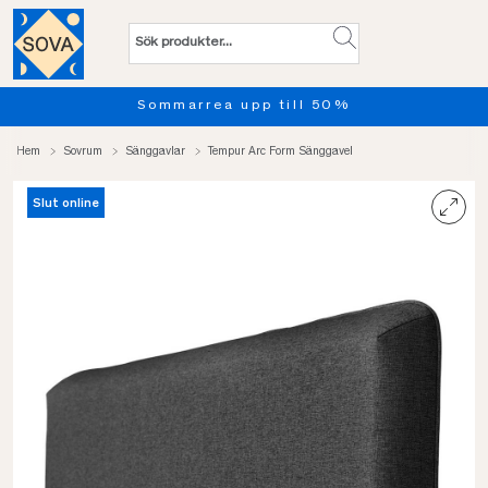
Sommarrea upp till 50%
Hem
Sovrum
Sänggavlar
Tempur Arc Form Sänggavel
Slut online