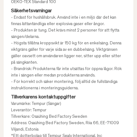
OEKO-TEX Standard 100
Säkerhetsvarningar
- Endast för hushållsbruk. Använd inte i en miljö där det kan
finnas lättantändliga eller explosiva gaser eller ångor.
- Produkten är tung. Det krävs minst 2 personer för att flytta
sängen/delarna.
- Högsta tillåtna kroppsvikt är 150 kg för en enkelsäng. Denna
viktgräns gäller för varje sida av en dubbelsäng. Viktgränsen
gäller oavsett om användaren ligger ner, sitter upp eller sitter
på sängkanten.
- Brandrisk: Produkterna får inte utsättas för öppna lågor. Rök
inte i sängen eller medan produkterna används.
- För korrekt och säker montering, följ alltid de fullständiga
instruktionerna i monteringsguiderna.
Tillverkarens kontaktuppgifter
Varumärke: Tempur (Sängar)
Leverantör: Tempur
Tillverkare: Osaühing Bed Factory Sweden
Address: Osaühing Bed Factory Sweden, Riia 66, EE-71009
Viljandi, Estonia
*Ett dotterbolag till Tempur Sealy International, Inc