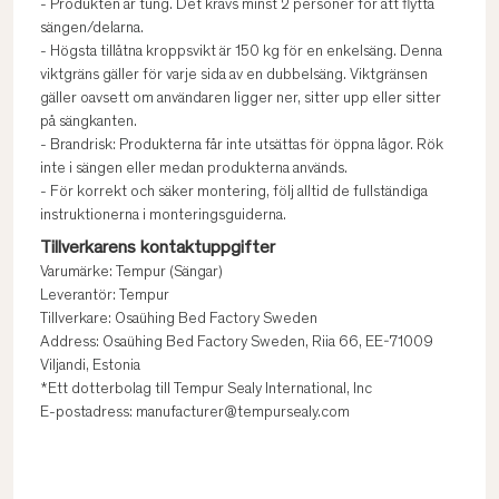
- Produkten är tung. Det krävs minst 2 personer för att flytta
sängen/delarna.
- Högsta tillåtna kroppsvikt är 150 kg för en enkelsäng. Denna
viktgräns gäller för varje sida av en dubbelsäng. Viktgränsen
gäller oavsett om användaren ligger ner, sitter upp eller sitter
på sängkanten.
- Brandrisk: Produkterna får inte utsättas för öppna lågor. Rök
inte i sängen eller medan produkterna används.
- För korrekt och säker montering, följ alltid de fullständiga
instruktionerna i monteringsguiderna.
Tillverkarens kontaktuppgifter
Varumärke: Tempur (Sängar)
Leverantör: Tempur
Tillverkare: Osaühing Bed Factory Sweden
Address: Osaühing Bed Factory Sweden, Riia 66, EE-71009
Viljandi, Estonia
*Ett dotterbolag till Tempur Sealy International, Inc
E-postadress: manufacturer@tempursealy.com