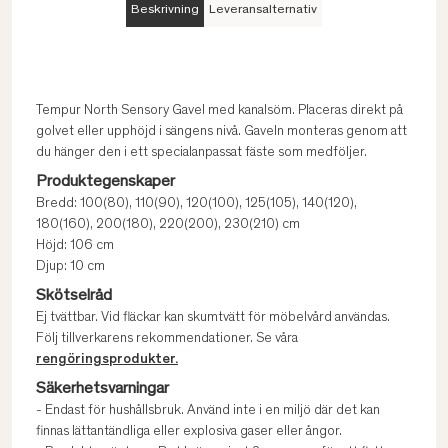
Beskrivning
Leveransalternativ
Tempur North Sensory Gavel med kanalsöm. Placeras direkt på
golvet eller upphöjd i sängens nivå. Gaveln monteras genom att
du hänger den i ett specialanpassat fäste som medföljer.
Produktegenskaper
Bredd: 100(80), 110(90), 120(100), 125(105), 140(120),
180(160), 200(180), 220(200), 230(210) cm
Höjd: 106 cm
Djup: 10 cm
Skötselråd
Ej tvättbar. Vid fläckar kan skumtvätt för möbelvård användas.
Följ tillverkarens rekommendationer. Se våra
rengöringsprodukter.
Säkerhetsvarningar
- Endast för hushållsbruk. Använd inte i en miljö där det kan
finnas lättantändliga eller explosiva gaser eller ångor.