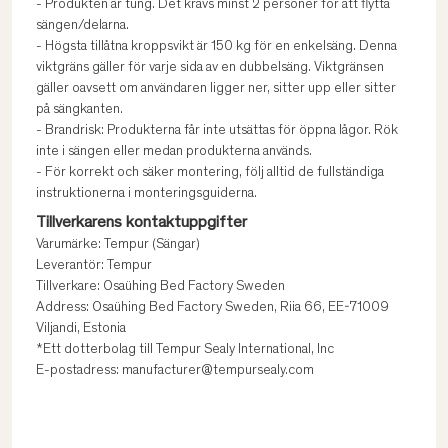
- Produkten är tung. Det krävs minst 2 personer för att flytta
sängen/delarna.
- Högsta tillåtna kroppsvikt är 150 kg för en enkelsäng. Denna
viktgräns gäller för varje sida av en dubbelsäng. Viktgränsen
gäller oavsett om användaren ligger ner, sitter upp eller sitter
på sängkanten.
- Brandrisk: Produkterna får inte utsättas för öppna lågor. Rök
inte i sängen eller medan produkterna används.
- För korrekt och säker montering, följ alltid de fullständiga
instruktionerna i monteringsguiderna.
Tillverkarens kontaktuppgifter
Varumärke: Tempur (Sängar)
Leverantör: Tempur
Tillverkare: Osaühing Bed Factory Sweden
Address: Osaühing Bed Factory Sweden, Riia 66, EE-71009
Viljandi, Estonia
*Ett dotterbolag till Tempur Sealy International, Inc
E-postadress: manufacturer@tempursealy.com