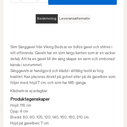
Beskrivning
Leveransalternativ
Slim Sänggavel från Viking Beds är en tidlös gavel och stilren i
sitt utförande. Gaveln har en söm längs kanten som är en vacker
detalj. Att ha en gavel till din säng skapar en varm och ombonad
känsla i sovrummet.
Sänggaveln är handgjord och klädd i slittålig textil av hög
kvalitet. Kan placeras direkt på golvet eller på de gavelben som
följer med, höjd 7 cm, och som har M8-gänga.
Klädseln är ej avtagbar.
Produktegenskaper
Höjd: 118 cm
Djup: 4 cm
Bredd: 80, 90, 105, 120, 140, 160, 180, 210 cm
Höjd på gavelben: 7 cm