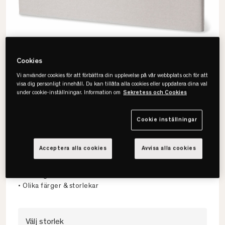
Cookies
Vi använder cookies för att förbättra din upplevelse på vår webbplats och för att
visa dig personligt innehåll. Du kan tillåta alla cookies eller uppdatera dina val
under cookie-inställningar. Information om
Sekretess och Cookies
Cookie inställningar
Viking
Slim Sänggavel
Acceptera alla cookies
Avvisa alla cookies
• Tidlös design
• Slittålig textil
• Olika färger & storlekar
Välj storlek