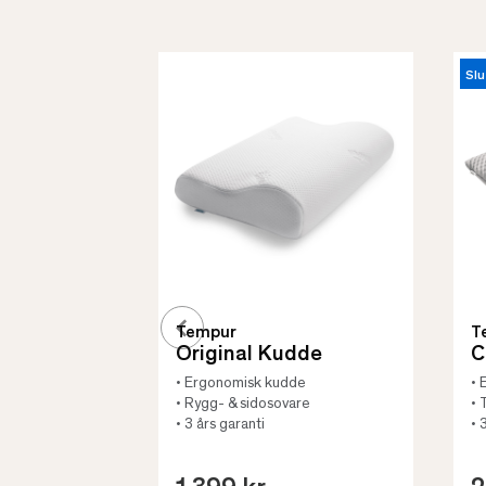
Slu
Tempur
T
Original Kudde
C
• Ergonomisk kudde
• 
• Rygg- & sidosovare
• 
• 3 års garanti
• 