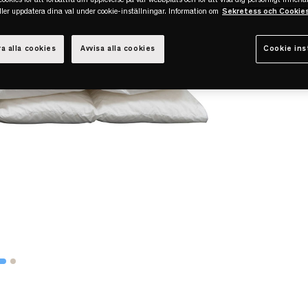
ookies för att förbättra din upplevelse på vår webbplats och för att visa dig personligt innehål
eller uppdatera dina val under cookie-inställningar. Information om
Sekretess och Cookie
a alla cookies
Avvisa alla cookies
Cookie ins