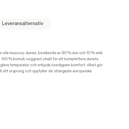
Leveransalternativ
ste vita muscovy-dunen, bestående av 90 % dun och 10 % små
c i 100 % bomull, noggrant utvalt för att komplettera dunets
reglera temperatur och erbjuda överlägsen komfort, vilket gör
l sitt ursprung och uppfyller de strängaste europeiska