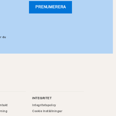
PRENUMERERA
r du
INTEGRITET
ntakt
Integritetspolicy
vning
Cookie Inställningar