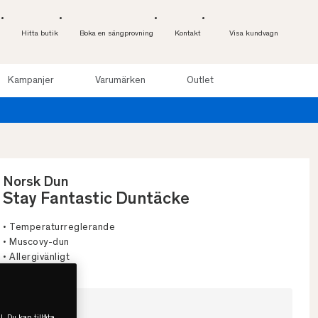
Hitta butik
Boka en sängprovning
Kontakt
Visa kundvagn
Kampanjer
Varumärken
Outlet
l 100 nätter. Läs mer
Norsk Dun
Stay Fantastic Duntäcke
• Temperaturreglerande
• Muscovy-dun
• Allergivänligt
Välj storlek