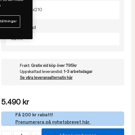
l. Du kan tillåta
s
150x210
tällningar
Välj värmegrad
Varmt
Frakt:
Gratis vid köp över 795kr
Uppskattad leveranstid:
1-3 arbetsdagar
Se våra leveransalternativ här
5.490 kr
Få 200 kr rabatt!
Prenumerera på nyhetsbrevet här.