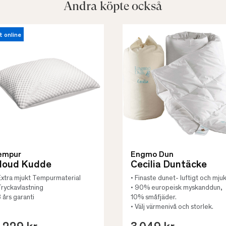
Andra köpte också
t online
empur
Engmo Dun
loud Kudde
Cecilia Duntäcke
Extra mjukt Tempurmaterial
• Finaste dunet- luftigt och mjuk
Tryckavlastning
• 90% europeisk myskanddun,
3 års garanti
10% småfjäder.
• Välj värmenivå och storlek.