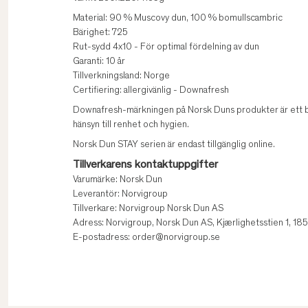
Material: 90 % Muscovy dun, 100 % bomullscambric
Bärighet: 725
Rut-sydd 4x10 - För optimal fördelning av dun
Garanti: 10 år
Tillverkningsland: Norge
Certifiering: allergivänlig - Downafresh
Downafresh-märkningen på Norsk Duns produkter är ett bev
hänsyn till renhet och hygien.
Norsk Dun STAY serien är endast tillgänglig online.
Tillverkarens kontaktuppgifter
Varumärke: Norsk Dun
Leverantör: Norvigroup
Tillverkare: Norvigroup Norsk Dun AS
Adress: Norvigroup, Norsk Dun AS, Kjærlighetsstien 1, 1
E-postadress: order@norvigroup.se