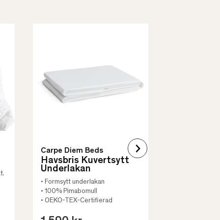
Borås Cotto
Quilt Mad
• Skyddar säng
• Vadderat
• Flera storleka
Carpe Diem Beds
Havsbris Kuvertsytt
Underlakan
t.
• Formsytt underlakan
• 100% Pimabomull
• OEKO-TEX-Certifierad