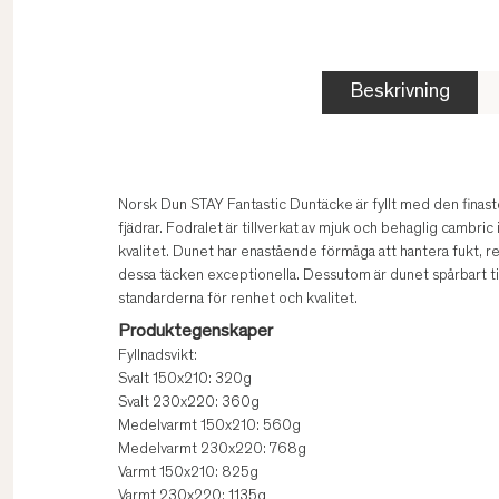
Beskrivning
Norsk Dun STAY Fantastic Duntäcke är fyllt med den fina
fjädrar. Fodralet är tillverkat av mjuk och behaglig cambri
kvalitet. Dunet har enastående förmåga att hantera fukt, 
dessa täcken exceptionella. Dessutom är dunet spårbart til
standarderna för renhet och kvalitet.
Produktegenskaper
Fyllnadsvikt:
Svalt 150x210: 320g
Svalt 230x220: 360g
Medelvarmt 150x210: 560g
Medelvarmt 230x220: 768g
Varmt 150x210: 825g
Varmt 230x220: 1135g