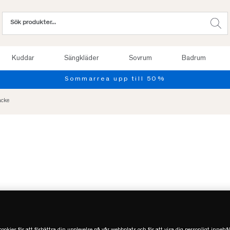
Kuddar
Sängkläder
Sovrum
Badrum
Provsov upp til
äcke