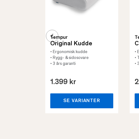
Tempur
T
Original Kudde
C
• Ergonomisk kudde
• 
• Rygg- & sidosovare
• 
• 3 års garanti
• 
1.399 kr
2
SE VARIANTER