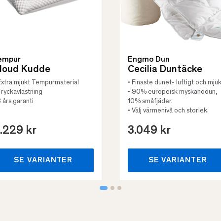
empur
Engmo Dun
loud Kudde
Cecilia Duntäcke
Extra mjukt Tempurmaterial
• Finaste dunet- luftigt och mjuk
Tryckavlastning
• 90% europeisk myskanddun,
3 års garanti
10% småfjäder.
• Välj värmenivå och storlek.
.229 kr
3.049 kr
SE VARIANTER
SE VARIANTER