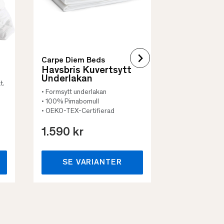
Carpe Diem Beds
Havsbris Kuvertsytt
Underlakan
t.
• Formsytt underlakan
• 100% Pimabomull
• OEKO-TEX-Certifierad
1.590 kr
659 kr
SE VARIANTER
SE VA