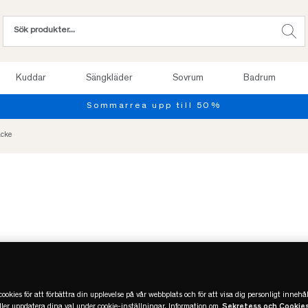
Kuddar
Sängkläder
Sovrum
Badrum
Provsov upp 
äcke
Slut online
ookies för att förbättra din upplevelse på vår webbplats och för att visa dig personligt innehål
eller uppdatera dina val under cookie-inställningar. Information om
Sekretess och Cookie