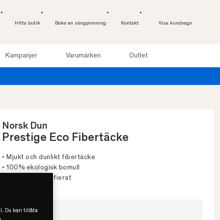
Hitta butik
Boka en sängprovning
Kontakt
Visa kundvagn
Kampanjer
Varumärken
Outlet
till 100 nätter. Läs mer
Norsk Dun
Prestige Eco Fibertäcke
• Mjukt och dunlikt fibertäcke
• 100% ekologisk bomull
• Oeko-tex certifierat
l. Du kan tillåta
Välj storlek
s