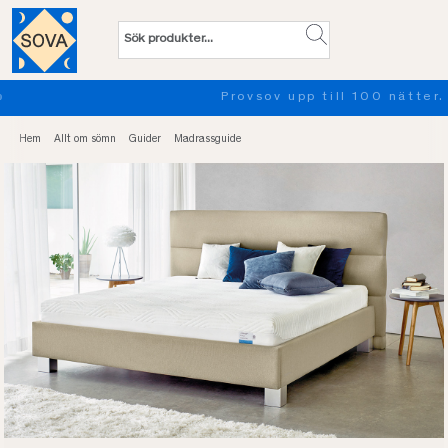
Provsov upp till 100 nätter. Läs mer
Hem
Allt om sömn
Guider
Madrassguide