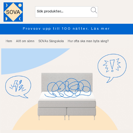
Provsov upp till 100 nätter. Läs mer
Hem
Allt om sömn
SOVAs Sängskola
Hur ofta ska man byta säng?