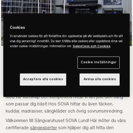
Cookies
Vi använder cookies för att förbättra din upplevelse på vår webbplats och för att
visa dig personligt innehåll. Du kan tillåta alla cookies eller uppdatera dina val
under cookie-inställningar. Information om
Sekretess och Cookies
Köp säng hos
Cookie inställningar
SOVA NOVA LUND
Acceptera alla cookies
Avvisa alla cookies
Med vår kunskap och kompetens hittar vi lätt just den säng
som passar dig bäst! Hos SOVA hittar du även täcken,
kuddar, madrasser, sängkläder och övrig sovrumsinredning.
Välkommen till Sängvaruhuset SOVA Lund! Här möter du våra
certifierade
sängexperter
som hjälper dig att hitta den