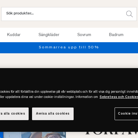
Kuddar
Sängkläder
Sovrum
Badrum
Provsov up
Köp säng 
ookies för att förbättra din upplevelse på vår webbplats och för att visa dig personligt innehål
eller uppdatera dina val under cookie-inställningar. Information om
Sekretess och Cookie
SOVA 
a alla cookies
Avvisa alla cookies
Cookie ins
TORPA