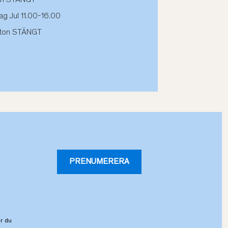
g Jul 11.00-16.00
fton STÄNGT
PRENUMERERA
r du