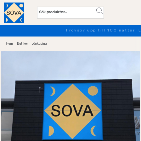
Provsov upp till 100 nätter. Läs mer
Hem
Butiker
Jönköping