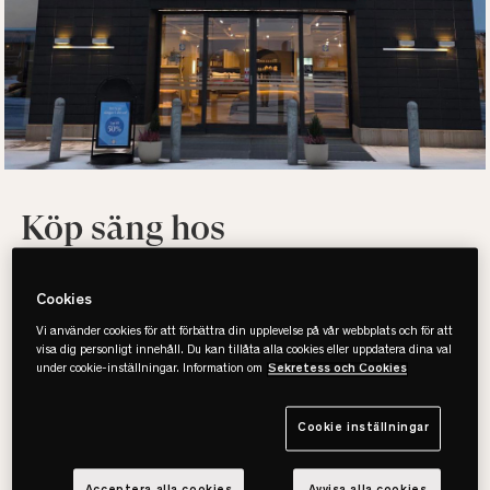
Köp säng hos
SOVA JÖNKÖPING
Cookies
Vi använder cookies för att förbättra din upplevelse på vår webbplats och för att
SOLÅSEN
visa dig personligt innehåll. Du kan tillåta alla cookies eller uppdatera dina val
under cookie-inställningar. Information om
Sekretess och Cookies
Med vår kunskap och kompetens hittar vi lätt just den säng
Cookie inställningar
som passar dig bäst! Hos SOVA hittar du även täcken,
kuddar, madrasser, sängkläder och övrig sovrumsinredning.