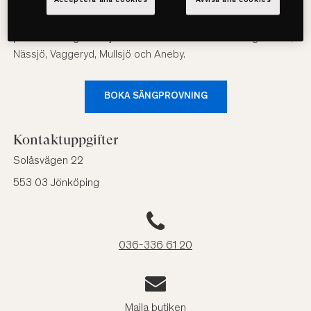
Acceptera alla cookies
Avvisa alla cookies
Välkommen till Sängvaruhuset SOVA Jönköping! Här möter du
våra certifierade
sängexperter
som hjälper dig att hitta den
perfekta sängen för just dina behov. Vi finns nära dig i Habo
,
Nässjö, Vaggeryd, Mullsjö och Aneby.
BOKA SÄNGPROVNING
Kontaktuppgifter
Solåsvägen 22
553 03 Jönköping
036-336 61 20
Maila butiken