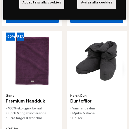
-50%
Spara 400 kr
Acceptera alla cookies
Avvisa alla cookies
2.500 kr
Lägsta pris senaste 30 dagar
SE VARIANTER
SE VARIANTER
-50%
REA
Gant
Norsk Dun
Premium Handduk
Duntofflor
• 100% ekologisk bomull
• Värmande dun
• Tjock & högabsorberande
• Mjuka & sköna
• Flera färger & storlekar
• Unisex