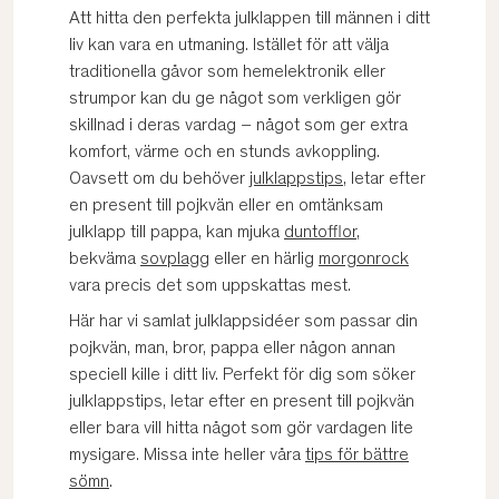
Att hitta den perfekta julklappen till männen i ditt
liv kan vara en utmaning. Istället för att välja
traditionella gåvor som hemelektronik eller
strumpor kan du ge något som verkligen gör
skillnad i deras vardag – något som ger extra
komfort, värme och en stunds avkoppling.
Oavsett om du behöver
julklappstips
, letar efter
en present till pojkvän eller en omtänksam
julklapp till pappa, kan mjuka
duntofflor
,
bekväma
sovplagg
eller en härlig
morgonrock
vara precis det som uppskattas mest.
Här har vi samlat julklappsidéer som passar din
pojkvän, man, bror, pappa eller någon annan
speciell kille i ditt liv. Perfekt för dig som söker
julklappstips, letar efter en present till pojkvän
eller bara vill hitta något som gör vardagen lite
mysigare. Missa inte heller våra
tips för bättre
sömn
.