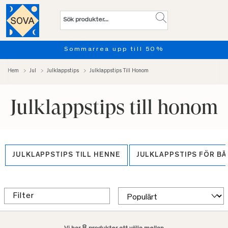
till 50%
Provsov upp till 100
Hem
Jul
Julklappstips
Julklappstips Till Honom
Julklappstips till honom
JULKLAPPSTIPS TILL HENNE
JULKLAPPSTIPS FÖR B
Filter