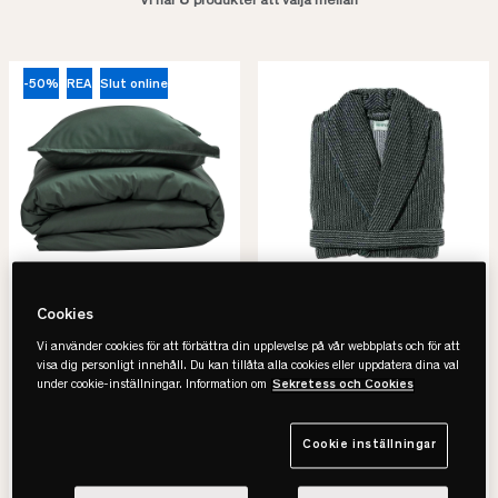
8
Vi har
produkter att välja mellan
-50%
REA
Slut online
Gripsholm
Juniper
Cookies
Bamboo Solid
The Finca Morgonrock
Vi använder cookies för att förbättra din upplevelse på vår webbplats och för att
Påslakanset
• Rejäl & lyxig känsla
visa dig personligt innehåll. Du kan tillåta alla cookies eller uppdatera dina val
• Naturnära färger
• Vattenabsorberande
under cookie-inställningar. Information om
Sekretess och Cookies
• Mjuk & avkopplande känsla
• 100% supima-bomull
• Stilren design
Cookie inställningar
399 kr
799 kr