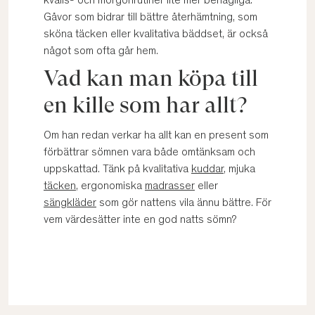
kvälls- och morgonrutiner lite mer behagliga.
Gåvor som bidrar till bättre återhämtning, som
sköna täcken eller kvalitativa bäddset, är också
något som ofta går hem.
Vad kan man köpa till
en kille som har allt?
Om han redan verkar ha allt kan en present som
förbättrar sömnen vara både omtänksam och
uppskattad. Tänk på kvalitativa
kuddar
, mjuka
täcken
, ergonomiska
madrasser
eller
sängkläder
som gör nattens vila ännu bättre. För
vem värdesätter inte en god natts sömn?