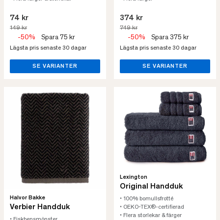
74 kr
374 kr
149 kr
749 kr
-50%
Spara 75 kr
-50%
Spara 375 kr
Lägsta pris senaste 30 dagar
Lägsta pris senaste 30 dagar
SE VARIANTER
SE VARIANTER
Lexington
Original Handduk
Halvor Bakke
• 100% bomullsfrotté
Verbier Handduk
• OEKO-TEX®-certifierad
• Flera storlekar & färger
• Fiskbensmönster