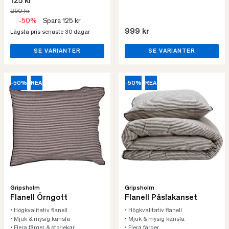
125 kr
250 kr
-50%
Spara 125 kr
999 kr
Lägsta pris senaste 30 dagar
SE VARIANTER
SE VARIANTER
-50%
REA
-50%
REA
Gripsholm
Gripsholm
Flanell Örngott
Flanell Påslakanset
• Högkvalitativ flanell
• Högkvalitativ flanell
• Mjuk & mysig känsla
• Mjuk & mysig känsla
• Flera färger & storlekar
• Flera färger