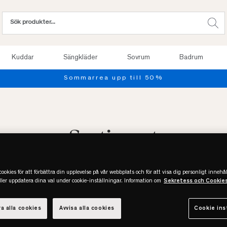
Kuddar
Sängkläder
Sovrum
Badrum
Sommarrea upp till 50%
Sortiment
BÄDDMADRASSER
ookies för att förbättra din upplevelse på vår webbplats och för att visa dig personligt innehål
eller uppdatera dina val under cookie-inställningar. Information om
Sekretess och Cookie
SÄNGKLÄDER
a alla cookies
Avvisa alla cookies
Cookie ins