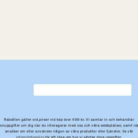
Rabatten gäller ord.priser vid köp över 499 kr. Vi samlar in och behandlar
sonuppgifter om dig när du interagerar med oss och våra webbplatser, samt nä
ansöker om eller använder någon av våra produkter eller tjänster. Se vår
integritetspolicy
för att läsa om hur vi vårdar dina uppgifter.