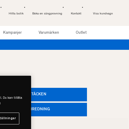
Hitta butik
Boka en sängprovning
Kontakt
Visa kundvagn
Kampanjer
Varumärken
Outlet
TÄCKEN
l. Du kan tillåta
s
INREDNING
tällningar