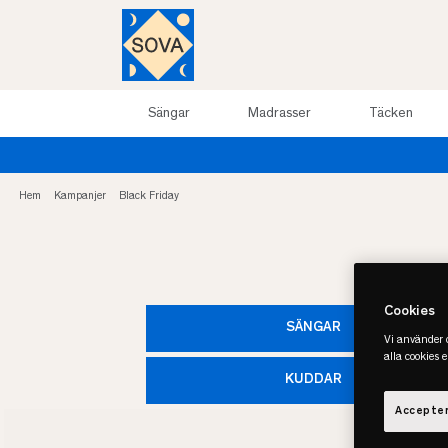
Sängar
Madrasser
Täcken
Hem
Kampanjer
Black Friday
Cookies
SÄNGAR
Vi använder c
alla cookies 
KUDDAR
Accepter