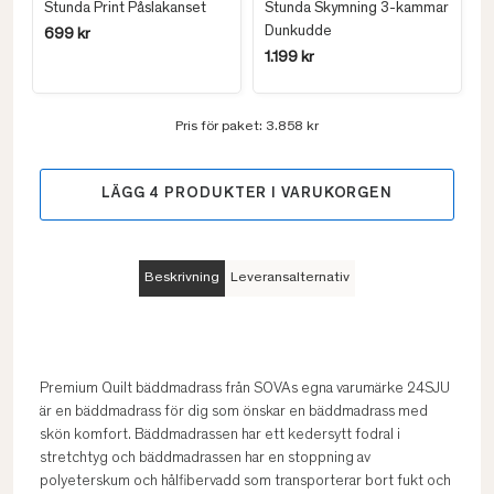
Stunda Print Påslakanset
Stunda Skymning 3-kammar
Dunkudde
699 kr
1.199 kr
Pris för paket:
3.858 kr
LÄGG
4
PRODUKTER I VARUKORGEN
Beskrivning
Leveransalternativ
Premium Quilt bäddmadrass från SOVAs egna varumärke 24SJU
är en bäddmadrass för dig som önskar en bäddmadrass med
skön komfort. Bäddmadrassen har ett kedersytt fodral i
stretchtyg och bäddmadrassen har en stoppning av
polyeterskum och hålfibervadd som transporterar bort fukt och