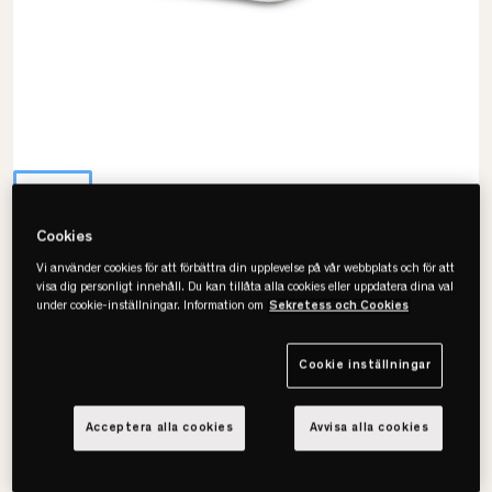
Cookies
Vi använder cookies för att förbättra din upplevelse på vår webbplats och för att
visa dig personligt innehåll. Du kan tillåta alla cookies eller uppdatera dina val
24SJU
under cookie-inställningar. Information om
Sekretess och Cookies
Premium Quilt Bäddmadrass
• Finns i flera storlekar
Cookie inställningar
• Fodral i stretchtyg
• Polyeterskum & hålfibervadd
Acceptera alla cookies
Avvisa alla cookies
Välj storlek