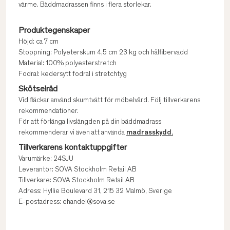
värme. Bäddmadrassen finns i flera storlekar.
Produktegenskaper
Höjd: ca 7 cm
Stoppning: Polyeterskum 4,5 cm 23 kg och hålfibervadd
Material: 100% polyesterstretch
Fodral: kedersytt fodral i stretchtyg
Skötselråd
Vid fläckar använd skumtvätt för möbelvård. Följ tillverkarens
rekommendationer.
För att förlänga livslängden på din bäddmadrass
rekommenderar vi även att använda
madrasskydd.
Tillverkarens kontaktuppgifter
Varumärke: 24SJU
Leverantör: SOVA Stockholm Retail AB
Tillverkare: SOVA Stockholm Retail AB
Adress: Hyllie Boulevard 31, 215 32 Malmö, Sverige
E-postadress: ehandel@sova.se